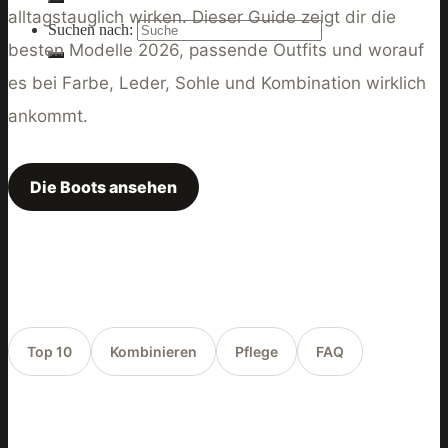
alltagstauglich wirken. Dieser Guide zeigt dir die
Suchen nach:
besten Modelle 2026, passende Outfits und worauf
es bei Farbe, Leder, Sohle und Kombination wirklich
ankommt.
Die Boots ansehen
A
©
L
E
D
A
W
Top 10
Kombinieren
Pflege
FAQ