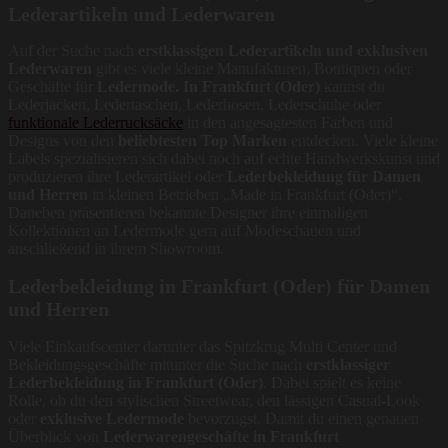
Lederartikeln und Lederwaren
Auf der Suche nach
erstklassigen Lederartikeln und exklusiven
Lederwaren
gibt es viele kleine Manufakturen, Boutiquen oder
Geschäfte für
Ledermode. In Frankfurt (Oder)
kannst du
Lederjacken, Ledertaschen, Lederhosen, Lederschuhe oder
funktionale Lederrucksäcke
in den angesagtesten Farben und
Designs von den
beliebtesten Top Marken
entdecken. Viele kleine
Labels spezialisieren sich dabei noch auf echte Handwerkskunst und
produzieren ihre Lederartikel oder
Lederbekleidung für Damen
und Herren
in kleinen Betrieben „Made in Frankfurt (Oder)“.
Daneben präsentieren bekannte Designer ihre einmaligen
Kollektionen an Ledermode gern auf Modeschauen und
anschließend in ihrem Showroom.
Lederbekleidung in Frankfurt (Oder) für Damen
und Herren
Viele Einkaufscenter darunter das Spitzkrug Multi Center und
Bekleidungsgeschäfte mitunter die Suche nach
erstklassiger
Lederbekleidung in Frankfurt (Oder)
. Dabei spielt es keine
Rolle, ob du den stylischen Streetwear, den lässigen Casual-Look
oder
exklusive Ledermode
bevorzugst. Damit du einen genauen
Überblick von
Lederwarengeschäfte in Frankfurt