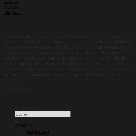
Damen
Herren
Magazin
*Alle Preise inkl. MwSt, ggf. zzgl. Versandkosten. Preise und Daten können
sich seit der letzten Aktualisierung geändert haben. Alle durchgestrichenen
Preise stellen die bisherigen Preise dar. Alle Angaben ohne Gewähr. Artikel
können zwischenzeitlich ausverkauft sein. Änderungen und Irrtümer
vorbehalten. Abbildungen ähnlich. Bei Kauf eines Produkts sind nur die
Informationen auf der Website des Händlers & Verkäufers maßgeblich.
Diese Seite enthält Partner-Links zu Onlineshops. Ledawa ist ein Shopping-
Portal mit Schwerpunkt Fashion & Ledermode für Damen und Herren.
© 2026 Ledawa
Suchen nach:
DAMEN
Bekleidung