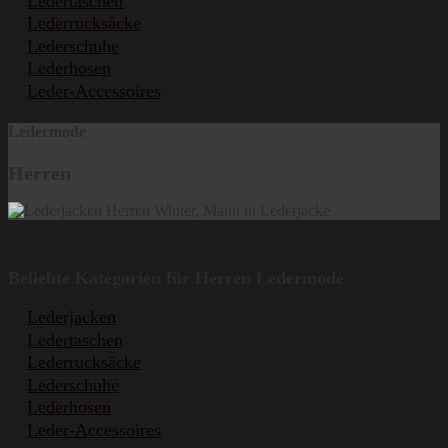
Ledertaschen
Lederrucksäcke
Lederschuhe
Lederhosen
Leder-Accessoires
Ledermode
Herren
Beliebte Kategorien für Herren Ledermode
Lederjacken
Ledertaschen
Lederrucksäcke
Lederschuhe
Lederhosen
Leder-Accessoires