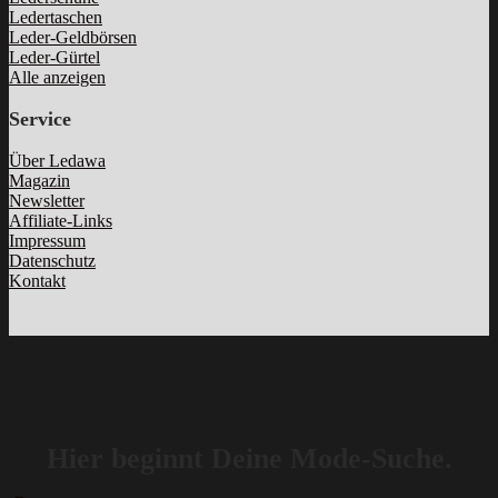
Ledertaschen
Leder-Geldbörsen
Leder-Gürtel
Alle anzeigen
Service
Über Ledawa
Magazin
Newsletter
Affiliate-Links
Impressum
Datenschutz
Kontakt
Hier beginnt Deine Mode-Suche.