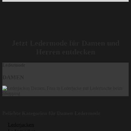
Jetzt Ledermode für Damen und
Herren entdecken
Ledermode
DAMEN
Beliebte Kategorien für Damen Ledermode
Lederjacken