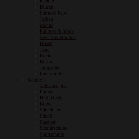
Kleider
Blusen
Shirts & Tops
Jacken
Mäntel
Pullover & Strick
Sweats & Hoodies
Hosen
Jeans
Röcke
Blazer
Jumpsuits
Ledermode
Schuhe
Alle anzeigen
Pumps
High Heels
Boots
Stiefeletten
Stiefel
Sneaker
Schnürschuhe
Sportschuhe