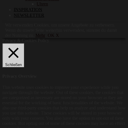
Uhren
INSPIRATION
NEWSLETTER
Wir verwenden Cookies, um unsere Angebote zu verbessern.
Wenn du unsere Seite weiterhin verwendest, stimmst du damit
der Nutzung zu.
Mehr
OK X
Privacy & Cookies Policy
Schließen
Privacy Overview
This website uses cookies to improve your experience while you
navigate through the website. Out of these cookies, the cookies that
are categorized as necessary are stored on your browser as they are
essential for the working of basic functionalities of the website. We
also use third-party cookies that help us analyze and understand how
you use this website. These cookies will be stored in your browser
only with your consent. You also have the option to opt-out of these
cookies. But opting out of some of these cookies may have an effect