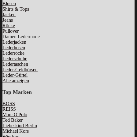
Blusen
Shirts & Tops
Jacken
Jeans
Röcke
Pullover
Damen Ledermode
Lederjacken
Lederhosen
Lederröcke
Lederschuhe
Ledertaschen
Leder-Geldbörsen
Leder-Gürtel
Alle anzeigen
Top Marken
BOSS
REISS
Marc O'Polo
Ted Baker
Liebeskind Berlin
Michael Kors
Windsor.