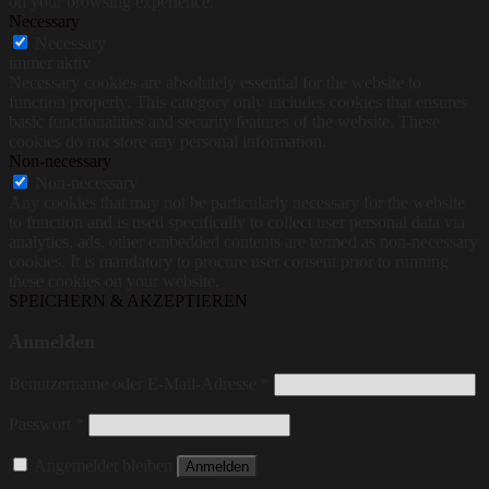
on your browsing experience.
Necessary
Necessary
immer aktiv
Necessary cookies are absolutely essential for the website to
function properly. This category only includes cookies that ensures
basic functionalities and security features of the website. These
cookies do not store any personal information.
Non-necessary
Non-necessary
Any cookies that may not be particularly necessary for the website
to function and is used specifically to collect user personal data via
analytics, ads, other embedded contents are termed as non-necessary
cookies. It is mandatory to procure user consent prior to running
these cookies on your website.
SPEICHERN & AKZEPTIEREN
Anmelden
Benutzername oder E-Mail-Adresse
*
Passwort
*
Angemeldet bleiben
Anmelden