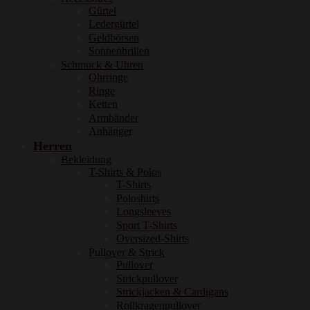
Gürtel
Ledergürtel
Geldbörsen
Sonnenbrillen
Schmuck & Uhren
Ohrringe
Ringe
Ketten
Armbänder
Anhänger
Herren
Bekleidung
T-Shirts & Polos
T-Shirts
Poloshirts
Longsleeves
Sport T-Shirts
Oversized-Shirts
Pullover & Strick
Pullover
Strickpullover
Strickjacken & Cardigans
Rollkragenpullover