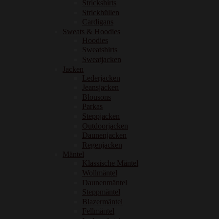
Strickshirts
Strickhüllen
Cardigans
Sweats & Hoodies
Hoodies
Sweatshirts
Sweatjacken
Jacken
Lederjacken
Jeansjacken
Blousons
Parkas
Steppjacken
Outdoorjacken
Daunenjacken
Regenjacken
Mäntel
Klassische Mäntel
Wollmäntel
Daunenmäntel
Steppmäntel
Blazermäntel
Fellmäntel