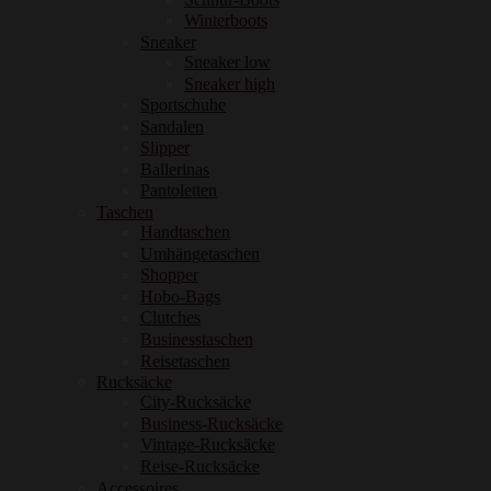
Winterboots
Sneaker
Sneaker low
Sneaker high
Sportschuhe
Sandalen
Slipper
Ballerinas
Pantoletten
Taschen
Handtaschen
Umhängetaschen
Shopper
Hobo-Bags
Clutches
Businesstaschen
Reisetaschen
Rucksäcke
City-Rucksäcke
Business-Rucksäcke
Vintage-Rucksäcke
Reise-Rucksäcke
Accessoires