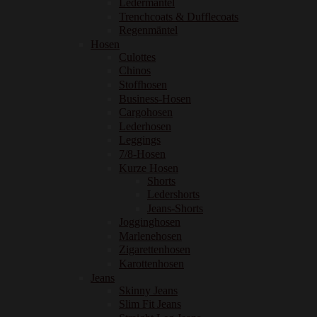
Ledermäntel
Trenchcoats & Dufflecoats
Regenmäntel
Hosen
Culottes
Chinos
Stoffhosen
Business-Hosen
Cargohosen
Lederhosen
Leggings
7/8-Hosen
Kurze Hosen
Shorts
Ledershorts
Jeans-Shorts
Jogginghosen
Marlenehosen
Zigarettenhosen
Karottenhosen
Jeans
Skinny Jeans
Slim Fit Jeans