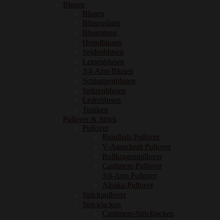
Blusen
Blusen
Blusenshirts
Blusentops
Hemdblusen
Seidenblusen
Leinenblusen
3/4-Arm-Blusen
Schluppenblusen
Spitzenblusen
Lederblusen
Tuniken
Pullover & Strick
Pullover
Rundhals Pullover
V-Ausschnitt Pullover
Rollkragenpullover
Cashmere-Pullover
3/4-Arm Pullover
Alpaka-Pullover
Strickpullover
Strickjacken
Cashmere-Strickjacken