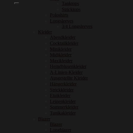
nach:
Tanktops
Stricktops
Poloshirts
Longsleeves
3/4 Longsleeves
Kleider
Abendkleider
Cocktailkleider
Minikleider
Midikleider
Maxikleider
Hemdblusenkleider
A-Linien-Kleider
Ausgestellte Kleider
Hängerkleider
Strickkleider
Etuikleider
Leinenkleider
Sommerkleider
Tunikakleider
Blazer
Blazer
Longblazer