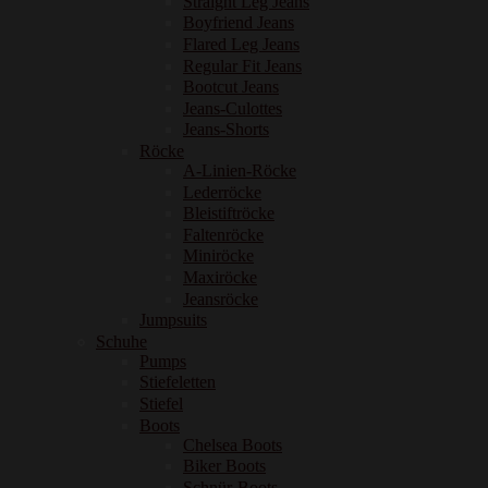
Straight Leg Jeans
Boyfriend Jeans
Flared Leg Jeans
Regular Fit Jeans
Bootcut Jeans
Jeans-Culottes
Jeans-Shorts
Röcke
A-Linien-Röcke
Lederröcke
Bleistiftröcke
Faltenröcke
Miniröcke
Maxiröcke
Jeansröcke
Jumpsuits
Schuhe
Pumps
Stiefeletten
Stiefel
Boots
Chelsea Boots
Biker Boots
Schnür-Boots