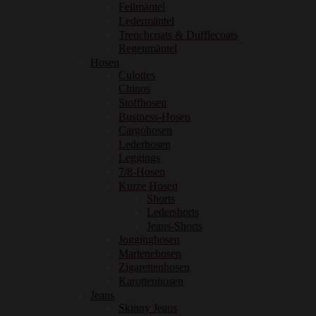
Fellmäntel
Ledermäntel
Trenchcoats & Dufflecoats
Regenmäntel
Hosen
Culottes
Chinos
Stoffhosen
Business-Hosen
Cargohosen
Lederhosen
Leggings
7/8-Hosen
Kurze Hosen
Shorts
Ledershorts
Jeans-Shorts
Jogginghosen
Marlenehosen
Zigarettenhosen
Karottenhosen
Jeans
Skinny Jeans