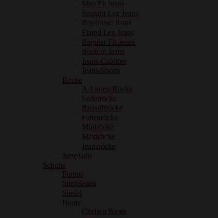
Slim Fit Jeans
Straight Leg Jeans
Boyfriend Jeans
Flared Leg Jeans
Regular Fit Jeans
Bootcut Jeans
Jeans-Culottes
Jeans-Shorts
Röcke
A-Linien-Röcke
Lederröcke
Bleistiftröcke
Faltenröcke
Miniröcke
Maxiröcke
Jeansröcke
Jumpsuits
Schuhe
Pumps
Stiefeletten
Stiefel
Boots
Chelsea Boots