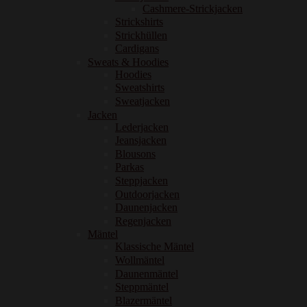
Cashmere-Strickjacken
Strickshirts
Strickhüllen
Cardigans
Sweats & Hoodies
Hoodies
Sweatshirts
Sweatjacken
Jacken
Lederjacken
Jeansjacken
Blousons
Parkas
Steppjacken
Outdoorjacken
Daunenjacken
Regenjacken
Mäntel
Klassische Mäntel
Wollmäntel
Daunenmäntel
Steppmäntel
Blazermäntel