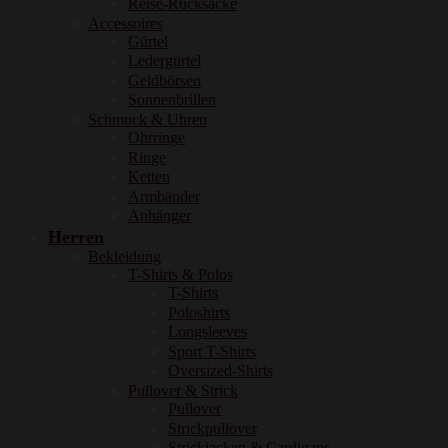
Reise-Rucksäcke
Accessoires
Gürtel
Ledergürtel
Geldbörsen
Sonnenbrillen
Schmuck & Uhren
Ohrringe
Ringe
Ketten
Armbänder
Anhänger
Herren
Bekleidung
T-Shirts & Polos
T-Shirts
Poloshirts
Longsleeves
Sport T-Shirts
Oversized-Shirts
Pullover & Strick
Pullover
Strickpullover
Strickjacken & Cardigans