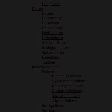
Longblazer
Blusen
Blusen
Blusenshirts
Blusentops
Hemdblusen
Seidenblusen
Leinenblusen
3/4-Arm-Blusen
Schluppenblusen
Spitzenblusen
Lederblusen
Tuniken
Pullover & Strick
Pullover
Rundhals Pullover
V-Ausschnitt Pullover
Rollkragenpullover
Cashmere-Pullover
3/4-Arm Pullover
Alpaka-Pullover
Strickpullover
Strickjacken