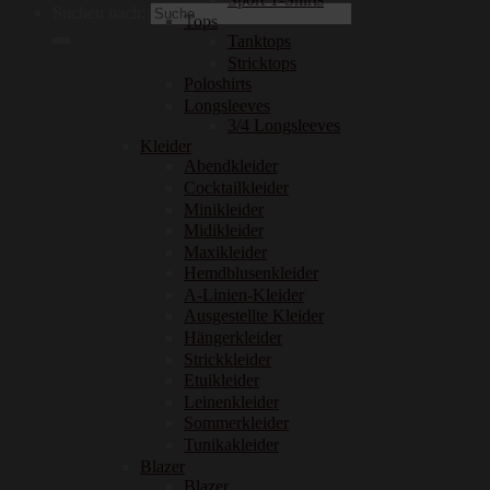
Suchen nach:
Tops
Tanktops
Stricktops
Poloshirts
Longsleeves
3/4 Longsleeves
Kleider
Abendkleider
Cocktailkleider
Minikleider
Midikleider
Maxikleider
Hemdblusenkleider
A-Linien-Kleider
Ausgestellte Kleider
Hängerkleider
Strickkleider
Etuikleider
Leinenkleider
Sommerkleider
Tunikakleider
Blazer
Blazer