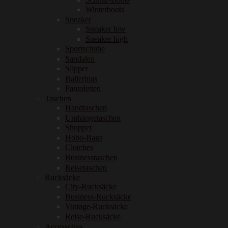
Winterboots
Sneaker
Sneaker low
Sneaker high
Sportschuhe
Sandalen
Slipper
Ballerinas
Pantoletten
Taschen
Handtaschen
Umhängetaschen
Shopper
Hobo-Bags
Clutches
Businesstaschen
Reisetaschen
Rucksäcke
City-Rucksäcke
Business-Rucksäcke
Vintage-Rucksäcke
Reise-Rucksäcke
Accessoires