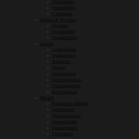
Strickshirts
Strickhüllen
Cardigans
Sweats & Hoodies
Hoodies
Sweatshirts
Sweatjacken
Jacken
Lederjacken
Jeansjacken
Blousons
Parkas
Steppjacken
Outdoorjacken
Daunenjacken
Regenjacken
Mäntel
Klassische Mäntel
Wollmäntel
Daunenmäntel
Steppmäntel
Blazermäntel
Fellmäntel