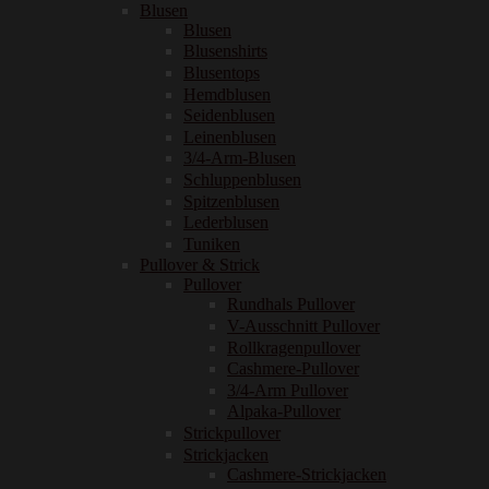
Blusen
Blusen
Blusenshirts
Blusentops
Hemdblusen
Seidenblusen
Leinenblusen
3/4-Arm-Blusen
Schluppenblusen
Spitzenblusen
Lederblusen
Tuniken
Pullover & Strick
Pullover
Rundhals Pullover
V-Ausschnitt Pullover
Rollkragenpullover
Cashmere-Pullover
3/4-Arm Pullover
Alpaka-Pullover
Strickpullover
Strickjacken
Cashmere-Strickjacken