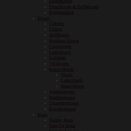
Ledermäntel
Trenchcoats & Dufflecoats
Regenmäntel
Hosen
Culottes
Chinos
Stoffhosen
Business-Hosen
Cargohosen
Lederhosen
Leggings
7/8-Hosen
Kurze Hosen
Shorts
Ledershorts
Jeans-Shorts
Jogginghosen
Marlenehosen
Zigarettenhosen
Karottenhosen
Jeans
Skinny Jeans
Slim Fit Jeans