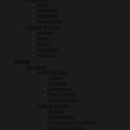
Gürtel
Ledergürtel
Geldbörsen
Sonnenbrillen
Schmuck & Uhren
Ohrringe
Ringe
Ketten
Armbänder
Anhänger
Herren
Bekleidung
T-Shirts & Polos
T-Shirts
Poloshirts
Longsleeves
Sport T-Shirts
Oversized-Shirts
Pullover & Strick
Pullover
Strickpullover
Strickjacken & Cardigans
Rollkragenpullover