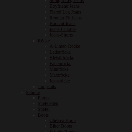
Straight Leg Jeans
Boyfriend Jeans
Flared Leg Jeans
Regular Fit Jeans
Bootcut Jeans
Jeans-Culottes
Jeans-Shorts
Röcke
A-Linien-Röcke
Lederröcke
Bleistiftröcke
Faltenröcke
Miniröcke
Maxiröcke
Jeansröcke
Jumpsuits
Schuhe
Pumps
Stiefeletten
Stiefel
Boots
Chelsea Boots
Biker Boots
Schnür-Boots