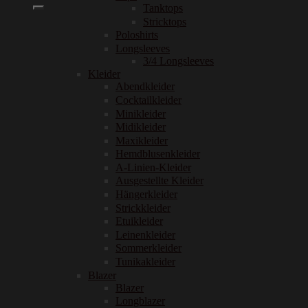
nach:
Tanktops
Stricktops
Poloshirts
Longsleeves
3/4 Longsleeves
Kleider
Abendkleider
Cocktailkleider
Minikleider
Midikleider
Maxikleider
Hemdblusenkleider
A-Linien-Kleider
Ausgestellte Kleider
Hängerkleider
Strickkleider
Etuikleider
Leinenkleider
Sommerkleider
Tunikakleider
Blazer
Blazer
Longblazer