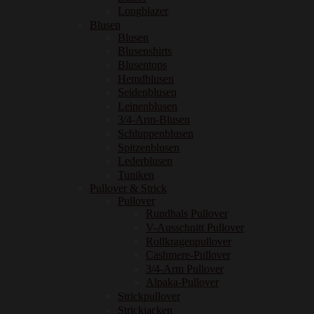
Longblazer
Blusen
Blusen
Blusenshirts
Blusentops
Hemdblusen
Seidenblusen
Leinenblusen
3/4-Arm-Blusen
Schluppenblusen
Spitzenblusen
Lederblusen
Tuniken
Pullover & Strick
Pullover
Rundhals Pullover
V-Ausschnitt Pullover
Rollkragenpullover
Cashmere-Pullover
3/4-Arm Pullover
Alpaka-Pullover
Strickpullover
Strickjacken