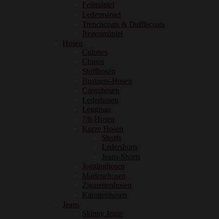
Fellmäntel
Ledermäntel
Trenchcoats & Dufflecoats
Regenmäntel
Hosen
Culottes
Chinos
Stoffhosen
Business-Hosen
Cargohosen
Lederhosen
Leggings
7/8-Hosen
Kurze Hosen
Shorts
Ledershorts
Jeans-Shorts
Jogginghosen
Marlenehosen
Zigarettenhosen
Karottenhosen
Jeans
Skinny Jeans