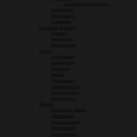
Cashmere-Strickjacken
Strickshirts
Strickhüllen
Cardigans
Sweats & Hoodies
Hoodies
Sweatshirts
Sweatjacken
Jacken
Lederjacken
Jeansjacken
Blousons
Parkas
Steppjacken
Outdoorjacken
Daunenjacken
Regenjacken
Mäntel
Klassische Mäntel
Wollmäntel
Daunenmäntel
Steppmäntel
Blazermäntel