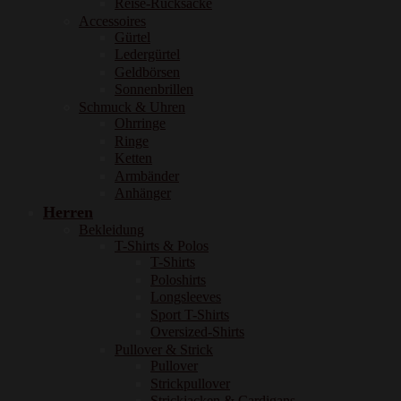
Reise-Rucksäcke
Accessoires
Gürtel
Ledergürtel
Geldbörsen
Sonnenbrillen
Schmuck & Uhren
Ohrringe
Ringe
Ketten
Armbänder
Anhänger
Herren
Bekleidung
T-Shirts & Polos
T-Shirts
Poloshirts
Longsleeves
Sport T-Shirts
Oversized-Shirts
Pullover & Strick
Pullover
Strickpullover
Strickjacken & Cardigans