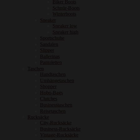
Biker Boots
Schnür-Boots
Winterboots
Sneaker
Sneaker low
Sneaker high
Sportschuhe
Sandalen
Slipper
Ballerinas
Pantoletten
Taschen
Handtaschen
Umhängetaschen
Shopper
Hobo-Bags
Clutches
Businesstaschen
Reisetaschen
Rucksäcke
City-Rucksäcke
Business-Rucksäcke
Vintage-Rucksäcke