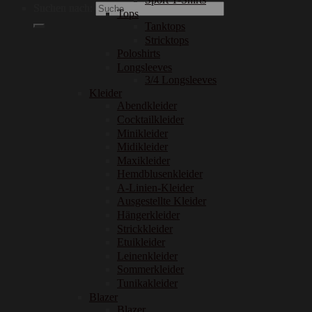
Suchen nach:
Tops
Tanktops
Stricktops
Poloshirts
Longsleeves
3/4 Longsleeves
Kleider
Abendkleider
Cocktailkleider
Minikleider
Midikleider
Maxikleider
Hemdblusenkleider
A-Linien-Kleider
Ausgestellte Kleider
Hängerkleider
Strickkleider
Etuikleider
Leinenkleider
Sommerkleider
Tunikakleider
Blazer
Blazer