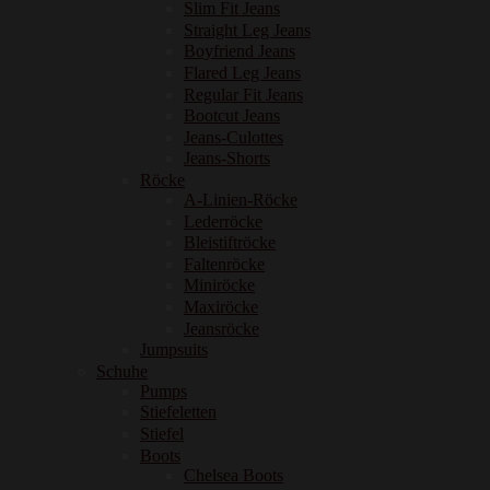
Slim Fit Jeans
Straight Leg Jeans
Boyfriend Jeans
Flared Leg Jeans
Regular Fit Jeans
Bootcut Jeans
Jeans-Culottes
Jeans-Shorts
Röcke
A-Linien-Röcke
Lederröcke
Bleistiftröcke
Faltenröcke
Miniröcke
Maxiröcke
Jeansröcke
Jumpsuits
Schuhe
Pumps
Stiefeletten
Stiefel
Boots
Chelsea Boots