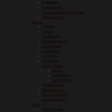
Fellmäntel
Ledermäntel
Trenchcoats & Dufflecoats
Regenmäntel
Hosen
Culottes
Chinos
Stoffhosen
Business-Hosen
Cargohosen
Lederhosen
Leggings
7/8-Hosen
Kurze Hosen
Shorts
Ledershorts
Jeans-Shorts
Jogginghosen
Marlenehosen
Zigarettenhosen
Karottenhosen
Jeans
Skinny Jeans