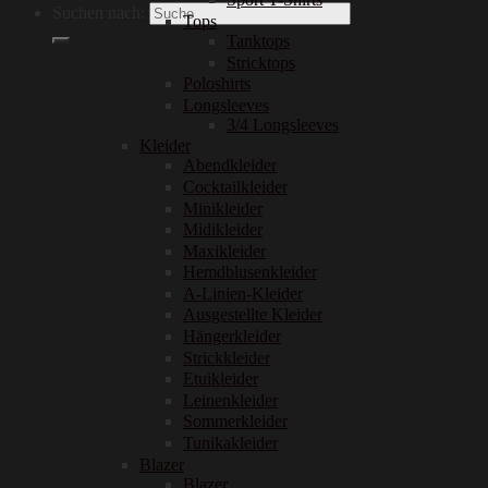
Suchen nach:
Tops
Tanktops
Stricktops
Poloshirts
Longsleeves
3/4 Longsleeves
Kleider
Abendkleider
Cocktailkleider
Minikleider
Midikleider
Maxikleider
Hemdblusenkleider
A-Linien-Kleider
Ausgestellte Kleider
Hängerkleider
Strickkleider
Etuikleider
Leinenkleider
Sommerkleider
Tunikakleider
Blazer
Blazer