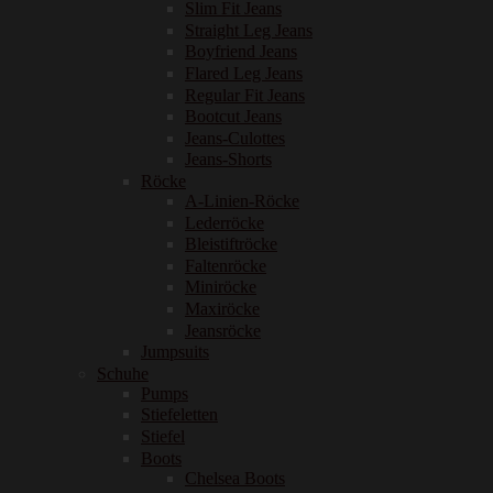
Slim Fit Jeans
Straight Leg Jeans
Boyfriend Jeans
Flared Leg Jeans
Regular Fit Jeans
Bootcut Jeans
Jeans-Culottes
Jeans-Shorts
Röcke
A-Linien-Röcke
Lederröcke
Bleistiftröcke
Faltenröcke
Miniröcke
Maxiröcke
Jeansröcke
Jumpsuits
Schuhe
Pumps
Stiefeletten
Stiefel
Boots
Chelsea Boots