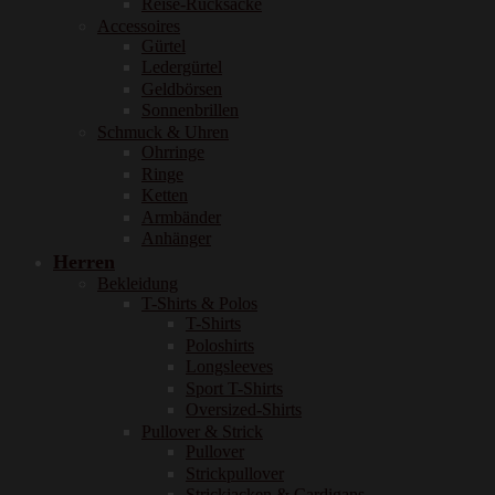
Reise-Rucksäcke
Accessoires
Gürtel
Ledergürtel
Geldbörsen
Sonnenbrillen
Schmuck & Uhren
Ohrringe
Ringe
Ketten
Armbänder
Anhänger
Herren
Bekleidung
T-Shirts & Polos
T-Shirts
Poloshirts
Longsleeves
Sport T-Shirts
Oversized-Shirts
Pullover & Strick
Pullover
Strickpullover
Strickjacken & Cardigans