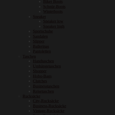
Biker Boots
Schnür-Boots
Winterboots
Sneaker
Sneaker low
Sneaker high
Sportschuhe
Sandalen
Slipper
Ballerinas
Pantoletten
Taschen
Handtaschen
Umhängetaschen
Shopper
Hobo-Bags
Clutches
Businesstaschen
Reisetaschen
Rucksäcke
City-Rucksäcke
Business-Rucksäcke
Vintage-Rucksäcke