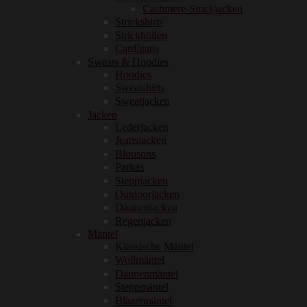
Cashmere-Strickjacken
Strickshirts
Strickhüllen
Cardigans
Sweats & Hoodies
Hoodies
Sweatshirts
Sweatjacken
Jacken
Lederjacken
Jeansjacken
Blousons
Parkas
Steppjacken
Outdoorjacken
Daunenjacken
Regenjacken
Mäntel
Klassische Mäntel
Wollmäntel
Daunenmäntel
Steppmäntel
Blazermäntel