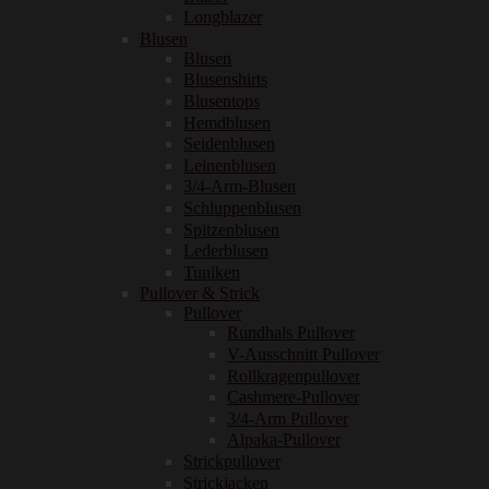
Longblazer
Blusen
Blusen
Blusenshirts
Blusentops
Hemdblusen
Seidenblusen
Leinenblusen
3/4-Arm-Blusen
Schluppenblusen
Spitzenblusen
Lederblusen
Tuniken
Pullover & Strick
Pullover
Rundhals Pullover
V-Ausschnitt Pullover
Rollkragenpullover
Cashmere-Pullover
3/4-Arm Pullover
Alpaka-Pullover
Strickpullover
Strickjacken