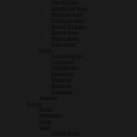
Slim Fit Jeans
Straight Leg Jeans
Boyfriend Jeans
Flared Leg Jeans
Regular Fit Jeans
Bootcut Jeans
Jeans-Culottes
Jeans-Shorts
Röcke
A-Linien-Röcke
Lederröcke
Bleistiftröcke
Faltenröcke
Miniröcke
Maxiröcke
Jeansröcke
Jumpsuits
Schuhe
Pumps
Stiefeletten
Stiefel
Boots
Chelsea Boots