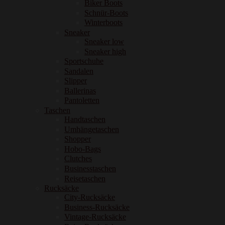
Biker Boots
Schnür-Boots
Winterboots
Sneaker
Sneaker low
Sneaker high
Sportschuhe
Sandalen
Slipper
Ballerinas
Pantoletten
Taschen
Handtaschen
Umhängetaschen
Shopper
Hobo-Bags
Clutches
Businesstaschen
Reisetaschen
Rucksäcke
City-Rucksäcke
Business-Rucksäcke
Vintage-Rucksäcke