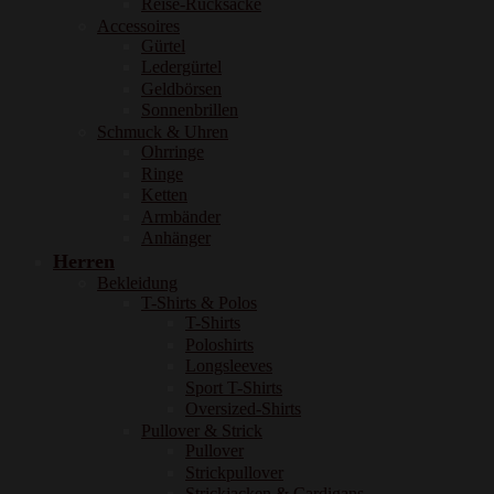
Reise-Rucksäcke
Accessoires
Gürtel
Ledergürtel
Geldbörsen
Sonnenbrillen
Schmuck & Uhren
Ohrringe
Ringe
Ketten
Armbänder
Anhänger
Herren
Bekleidung
T-Shirts & Polos
T-Shirts
Poloshirts
Longsleeves
Sport T-Shirts
Oversized-Shirts
Pullover & Strick
Pullover
Strickpullover
Strickjacken & Cardigans