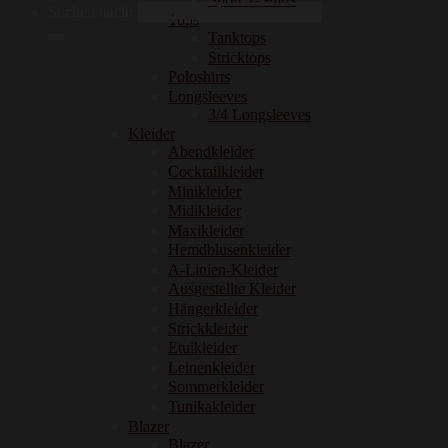
Suchen nach:
Tops
Tanktops
Stricktops
Poloshirts
Longsleeves
3/4 Longsleeves
Kleider
Abendkleider
Cocktailkleider
Minikleider
Midikleider
Maxikleider
Hemdblusenkleider
A-Linien-Kleider
Ausgestellte Kleider
Hängerkleider
Strickkleider
Etuikleider
Leinenkleider
Sommerkleider
Tunikakleider
Blazer
Blazer