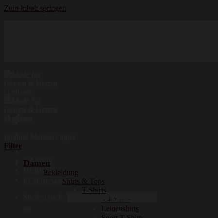
Zum Inhalt springen
Hochwertige Qualität
Mode für Damen und Herren
Erstklassige Auswahl
tigha
Produkt Marken
/
tigha
Filter
DAMEN
Damen
HERREN
Bekleidung
INSPIRATION
Shirts & Tops
T-Shirts
Suchen nach:
3/4 Shirts
Leinenshirts
Sport T-Shirts