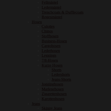
Fellmäntel
Ledermäntel
Trenchcoats & Dufflecoats
Regenmäntel
Hosen
Culottes
Chinos
Stoffhosen
Business-Hosen
Cargohosen
Lederhosen
Leggings
7/8-Hosen
Kurze Hosen
Shorts
Ledershorts
Jeans-Shorts
Jogginghosen
Marlenehosen
Zigarettenhosen
Karottenhosen
Jeans
Skinny Jeans