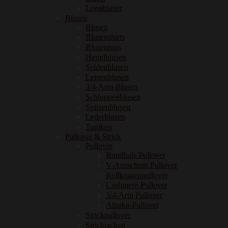
Longblazer
Blusen
Blusen
Blusenshirts
Blusentops
Hemdblusen
Seidenblusen
Leinenblusen
3/4-Arm-Blusen
Schluppenblusen
Spitzenblusen
Lederblusen
Tuniken
Pullover & Strick
Pullover
Rundhals Pullover
V-Ausschnitt Pullover
Rollkragenpullover
Cashmere-Pullover
3/4-Arm Pullover
Alpaka-Pullover
Strickpullover
Strickjacken