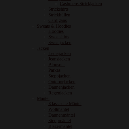
Cashmere-Strickjacken
Strickshirts
Strickhüllen
Cardigans
Sweats & Hoodies
Hoodies
Sweatshirts
Sweatjacken
Jacken
Lederjacken
Jeansjacken
Blousons
Parkas
Steppjacken
Outdoorjacken
Daunenjacken
Regenjacken
Mäntel
Klassische Mäntel
Wollmäntel
Daunenmäntel
Steppmäntel
Blazermäntel