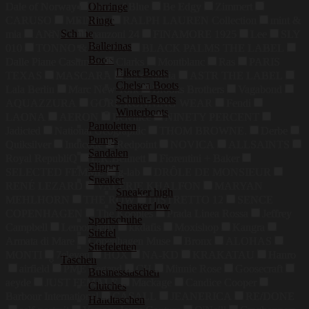
Dale of Norway
Piece of Blue
Be Edgy
Zimmert
Ohrringe
Ringe
CARUSO
MEINDL
RALPH LAUREN Collection
mint &
Schuhe
mia
ANNA's
manzoni 24
FINAMORE 1925
Lee
SLY
Ballerinas
010
TONNO & PANNA
BLACK PALMS THE LABEL
Boots
Dalle Piane Cashmere
Clarks
Montblanc
Ras
PARIS
Biker Boots
TEXAS
MASCARA
alice+olivia
ASTR THE LABEL
Chelsea Boots
Lala Berlin
Marc New York
Brooks Brothers
Vagabond
Schnür-Boots
AQUAZZURA
GORE RUNNING WEAR
Fendi
Winterboots
LAONA
AERON
Berenice
NINETY PERCENT
Pantoletten
Jadicted
National Geographic
THOM BROWNE.
Derbe
Pumps
Quiksilver
Indicode
Redpoint
NOVICA
ALLSAINTS
Sandalen
Royal RepubliQ
L.K.Bennett
Fiorentini + Baker
Slipper
SELECTED FEMME
g-lab
DRÔLE DE MONSIEUR
Sneaker
RENÉ LEZARD
VALÉRIE KHALFON
MARYAN
Sneaker high
MEHLHORN
THE ROW
DISTRETTO 12
SENCE
Sneaker low
COPENHAGEN
The Kooples
Prada Linea Rossa
Jeffrey
Sportschuhe
Campbell
Lemon Jelly
kkdafis
Moxishop
Kangra
Stiefel
Armata di Mare
Copenhagen Muse
Bronx
ALOHAS
Stiefeletten
MONTI
7eleven
HOX
NA-KD
KRAKATAU
Hanro
Taschen
airfield
PME Legend
CH
Minnie Rose
Goosecraft
Businesstaschen
aeyde
JUST FEMALE
Mackage
Candice Cooper
Clutches
Barbour International
CASALL
JEANERICA
RE/DONE
Handtaschen