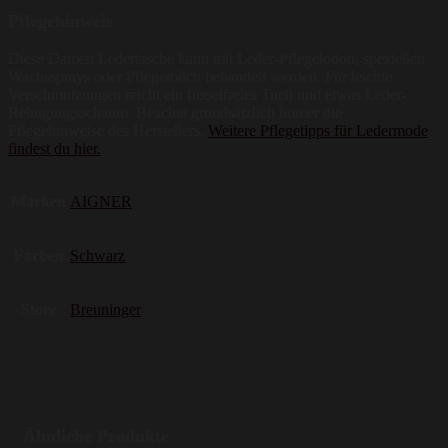
Pflegehinweis
Diese Damen Ledertasche kann mit Leder-Pflegelotion, speziellen
Wachssprays oder Pflegemilch behandelt werden. Für leichte
Verschmutzungen reicht ein fusselfreies Tuch und etwas Leder-
Reinigungsschaum. Beachte grundsätzlich immer die
Pflegehinweise des Herstellers.
Weitere Pflegetipps für Ledermode
findest du hier.
Marken
AIGNER
Farben
Schwarz
Store
Breuninger
Ähnliche Produkte