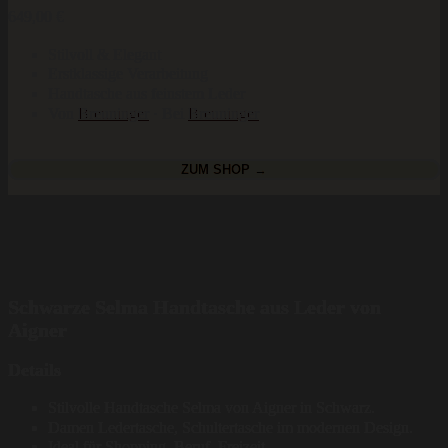
649,00
€
Stilvoll & Elegant
Erstklassige Verarbeitung
Handtasche aus feinstem Leder
Von
Breuninger
· Bei
Breuninger
ZUM SHOP →
Schwarze Selma Handtasche aus Leder von
Aigner
Details
Stilvolle Handtasche Selma von Aigner in Schwarz.
Damen Ledertasche, Schultertasche im modernen Design.
Ideal für Shopping, Beruf, Freizeit