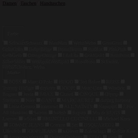
Damen
/
Taschen
/
Handtaschen
Farbe
Schwarz
Schwarz
Blau
Blau
Weiss
Weiss
Grau
Grau
Grün
Grün
Beige
Beige
Braun
Braun
Rot
Rot
Pink
Pink
Gelb
Gelb
Orange
Orange
Lila
Lila
Gold
Gold
Bunt
Bunt
Silber
Silber
Weißgold
Weißgold
Rosa
Rosa
Schwarz,
Weiss
Schwarz, Weiss
Marke
BOSS
Marc O'Polo
HUGO
Ted Baker
REISS
Tommy Hilfiger
drykorn
JOOP!
Marc Cain
Windsor.
Bogner
Juvia
BRAX
Closed
CINQUE
Olymp
Strellson
Nike
GANT
MARC AUREL
darling harbour
Luisa Cerano
mammut
ALL SAINTS
Napapijri
7 For
All Mankind
Sandro
ba&sh
Replay
Mrs & HUGS
Lacoste
adidas
BRUNELLO CUCINELLI
Michael Kors
TOMMY JEANS
Comma
Set
DSQUARED2
Lilienfels
JOOP! JEANS
s.Oliver
Balenciaga
G-Star Raw
American vintage
Dolce&Gabbana
ETRO
maje