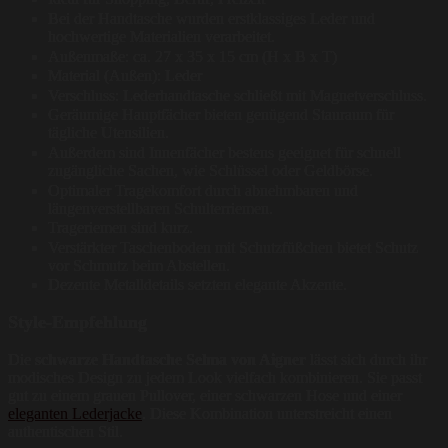
Bei der Handtasche wurden erstklassiges Leder und
hochwertige Materialien verarbeitet.
Außenmaße: ca. 27 x 35 x 15 cm (H x B x T)
Material (Außen): Leder
Verschluss: Lederhandtasche schließt mit Magnetverschluss.
Geräumige Hauptfächer bieten genügend Stauraum für
tägliche Utensilien.
Außerdem sind Innenfächer bestens geeignet für schnell
zugängliche Sachen, wie Schlüssel oder Geldbörse.
Optimaler Tragekomfort durch abnehmbaren und
längenverstellbaren Schulterriemen.
Trageriemen sind kurz.
Verstärkter Taschenboden mit Schutzfüßchen bietet Schutz
vor Schmutz beim Abstellen.
Dezente Metalldetails setzten elegante Akzente.
Style-Empfehlung
Die
schwarze Handtasche Selma von Aigner
lässt sich durch ihr
modisches Design zu jedem Look vielfach kombinieren. Sie passt
gut zu einem grauen Pullover, einer schwarzen Hose und einer
eleganten Lederjacke
. Diese Kombination unterstreicht einen
authentischen Stil.