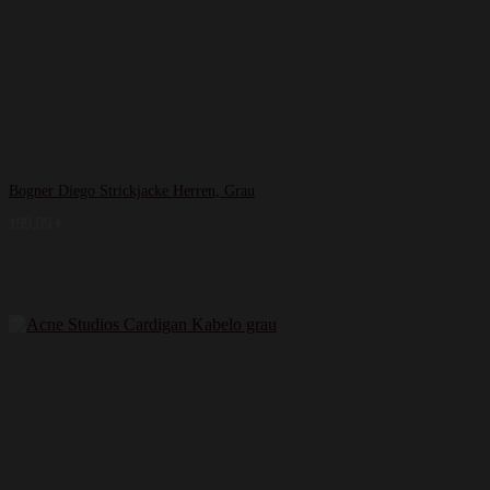
Bogner Diego Strickjacke Herren, Grau
199,99
€