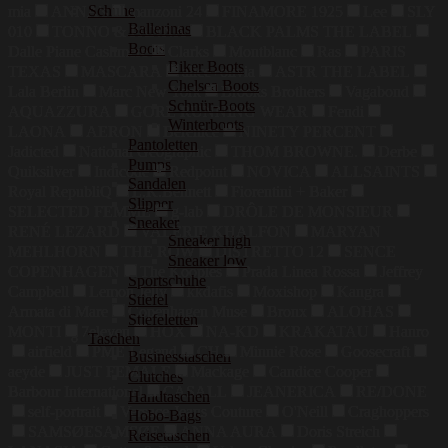
Schuhe
mia
ANNA's
manzoni 24
FINAMORE 1925
Lee
SLY
Ballerinas
010
TONNO & PANNA
BLACK PALMS THE LABEL
Boots
Dalle Piane Cashmere
Clarks
Montblanc
Ras
PARIS
Biker Boots
TEXAS
MASCARA
alice+olivia
ASTR THE LABEL
Chelsea Boots
Lala Berlin
Marc New York
Brooks Brothers
Vagabond
Schnür-Boots
AQUAZZURA
GORE RUNNING WEAR
Fendi
Winterboots
LAONA
AERON
Berenice
NINETY PERCENT
Pantoletten
Jadicted
National Geographic
THOM BROWNE.
Derbe
Pumps
Quiksilver
Indicode
Redpoint
NOVICA
ALLSAINTS
Sandalen
Royal RepubliQ
L.K.Bennett
Fiorentini + Baker
Slipper
SELECTED FEMME
g-lab
DRÔLE DE MONSIEUR
Sneaker
RENÉ LEZARD
VALÉRIE KHALFON
MARYAN
Sneaker high
MEHLHORN
THE ROW
DISTRETTO 12
SENCE
Sneaker low
COPENHAGEN
The Kooples
Prada Linea Rossa
Jeffrey
Sportschuhe
Campbell
Lemon Jelly
kkdafis
Moxishop
Kangra
Stiefel
Armata di Mare
Copenhagen Muse
Bronx
ALOHAS
Stiefeletten
MONTI
7eleven
HOX
NA-KD
KRAKATAU
Hanro
Taschen
airfield
PME Legend
CH
Minnie Rose
Goosecraft
Businesstaschen
aeyde
JUST FEMALE
Mackage
Candice Cooper
Clutches
Barbour International
CASALL
JEANERICA
RE/DONE
Handtaschen
self-portrait
Versace Jeans Couture
O'Neill
Craghoppers
Hobo-Bags
SAMSØESAMSØE
ANNA AURA
Doris Streich
Reisetaschen