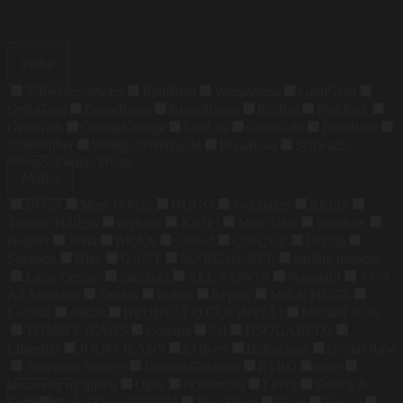
Farbe
Schwarz
Schwarz
Blau
Blau
Weiss
Weiss
Grau
Grau
Grün
Grün
Beige
Beige
Braun
Braun
Rot
Rot
Pink
Pink
Gelb
Gelb
Orange
Orange
Lila
Lila
Gold
Gold
Bunt
Bunt
Silber
Silber
Weißgold
Weißgold
Rosa
Rosa
Schwarz,
Weiss
Schwarz, Weiss
Marke
BOSS
Marc O'Polo
HUGO
Ted Baker
REISS
Tommy Hilfiger
drykorn
JOOP!
Marc Cain
Windsor.
Bogner
Juvia
BRAX
Closed
CINQUE
Olymp
Strellson
Nike
GANT
MARC AUREL
darling harbour
Luisa Cerano
mammut
ALL SAINTS
Napapijri
7 For
All Mankind
Sandro
ba&sh
Replay
Mrs & HUGS
Lacoste
adidas
BRUNELLO CUCINELLI
Michael Kors
TOMMY JEANS
Comma
Set
DSQUARED2
Lilienfels
JOOP! JEANS
s.Oliver
Balenciaga
G-Star Raw
American vintage
Dolce&Gabbana
ETRO
maje
alexander mcqueen
Opus
rich&royal
Levi's
Scotch &
Muster
Soda
Marc O'Polo DENIM
Mos Mosh
Riani
Kenzo