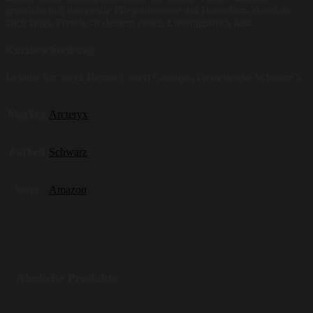
grundsätzlich immer die Pflegehinweise des Herstellers, damit du
auch lange Freude an deinem neuen Lieblingsstück hast
Kurzbeschreibung
Details: Arc’teryx Herren Covert Cardigan Freizeitjacke Schwarz S
Marken
Arcteryx
Farben
Schwarz
Store
Amazon
Ähnliche Produkte