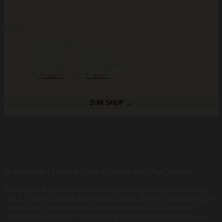
170,00
€
Leger & Stilvoll
Erstklassige Verarbeitung
Hochwertige Herren Strickjacke
Von
Amazon
· Bei
Amazon
ZUM SHOP →
Schwarze Herren Strickjacke von Arc’teryx
Stilvoll und leger präsentiert sich die schwarze Herren Strickjacke
von Arc’teryx modisch im cleanen Design. Bei der Verarbeitung der
Herren-Strickjacke wurden dabei ausschließlich hochwertige
Materialien verarbeitet, die sorgfältig aufeinander abgestimmt sind