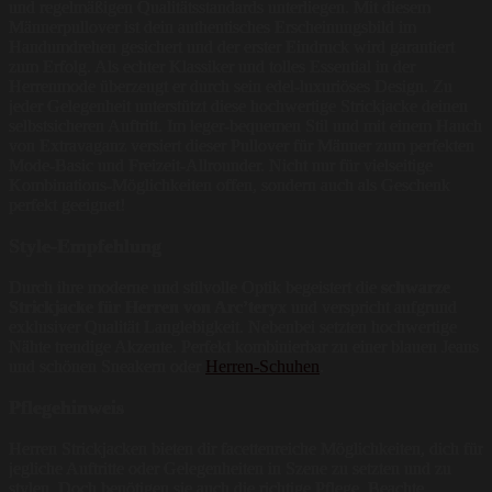
und regelmäßigen Qualitätsstandards unterliegen. Mit diesem
Männerpullover ist dein authentisches Erscheinungsbild im
Handumdrehen gesichert und der erster Eindruck wird garantiert
zum Erfolg. Als echter Klassiker und tolles Essential in der
Herrenmode überzeugt er durch sein edel-luxuriöses Design. Zu
jeder Gelegenheit unterstützt diese hochwertige Strickjacke deinen
selbstsicheren Auftritt. Im leger-bequemen Stil und mit einem Hauch
von Extravaganz versiert dieser Pullover für Männer zum perfekten
Mode-Basic und Freizeit-Allrounder. Nicht nur für vielseitige
Kombinations-Möglichkeiten offen, sondern auch als Geschenk
perfekt geeignet!
Style-Empfehlung
Durch ihre moderne und stilvolle Optik begeistert die
schwarze
Strickjacke für Herren von Arc’teryx
und verspricht aufgrund
exklusiver Qualität Langlebigkeit. Nebenbei setzten hochwertige
Nähte trendige Akzente. Perfekt kombinierbar zu einer blauen Jeans
und schönen Sneakern oder
Herren-Schuhen
.
Pflegehinweis
Herren Strickjacken bieten dir facettenreiche Möglichkeiten, dich für
jegliche Auftritte oder Gelegenheiten in Szene zu setzten und zu
stylen. Doch benötigen sie auch die richtige Pflege. Beachte