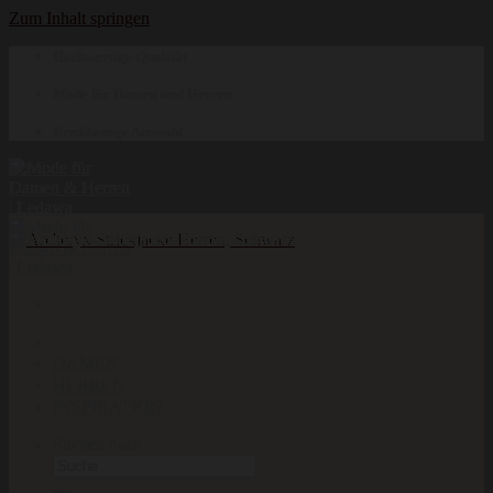
Zum Inhalt springen
Hochwertige Qualität
Mode für Damen und Herren
Erstklassige Auswahl
DAMEN
HERREN
INSPIRATION
Suchen nach: