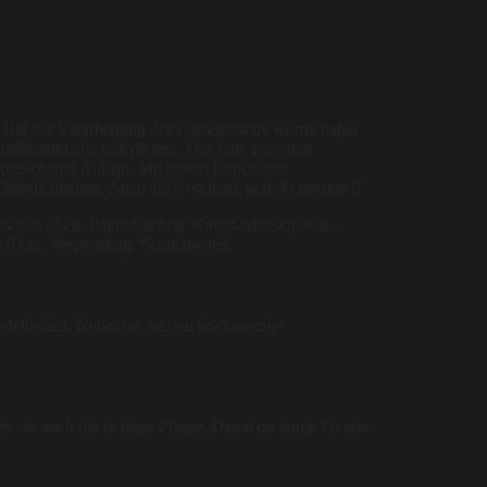
n. Bei der Verarbeitung der Damentasche wurde dabei
tätsstandards unterliegen. Das tolle Essential
bstsicheren Auftritt. Mit einem Hauch von
s-Möglichkeiten. Auch als Geschenk perfekt geeignet!
 Taschen oben: Pattentaschen. Knopf-Manschetten.
36,0 cm. Verpackung: Schutzbeutel.
glebigkeit. Nebenbei setzten hochwertige
en sie auch die richtige Pflege. Damit du lange Freude