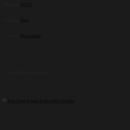
Marken
BOSS
Farben
Blau
Store
Breuninger
Ähnliche Produkte