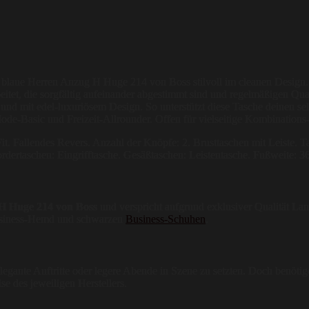
der blaue Herren Anzug H Huge 214 von Boss stilvoll im cleanen Desig
itet, die sorgfältig aufeinander abgestimmt sind und regelmäßigen Quali
und mit edel-luxuriösem Design. So unterstützt diese Tasche deinen sel
Mode-Basic und Freizeit-Allrounder. Offen für vielseitige Kombination
Fit. Fallendes Revers. Anzahl der Knöpfe: 2. Brusttaschen mit Leiste.
ordertaschen: Eingrifftasche. Gesäßtaschen: Leistentasche. Fußweite: 
H Huge 214 von Boss
und verspricht aufgrund exklusiver Qualität Lan
Business-Hemd und schwarzen
Business-Schuhen
.
elegante Auftritte oder legere Abende in Szene zu setzten. Doch benötig
e des jeweiligen Herstellers.