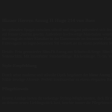
Blauer Herren Anzug H Huge 214 von Boss
Im optimalen Spagat zwischen stilvoll und elegant präsentiert sich 
auf feinste Qualität gesetzt. Außerdem hochwertige Materialien verarbe
überzeugt als echter Klassiker in der Damenmode im femininem Flair 
Extravaganz im leger-bequemen Stil versiert sie zu einem perfekten 
Details: Fein gemusterter Slim-Fit Anzug aus Schurwoll-Serge. Slim 
Seitenschlitz. Mit Innenfutter. Standardlänge. Rückenlänge: 73 cm. V
Style-Empfehlung
Durch seine moderne und stilvolle Optik begeistert der
blaue Anzug 
Nähte trendige Akzente. Perfekt kombinierbar zu einem eleganten 
Pflegehinweis
Herren Anzüge bieten dir vielseitige Styling-Möglichkeiten, dich für 
an deinem neuen Lieblingsstück hast, beachte immer die Pflegehinweis