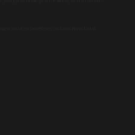
 passt gut zu einem grauen Pullover, einer schwarzen
gen reicht ein fusselfreies Tuch und etwas Leder-