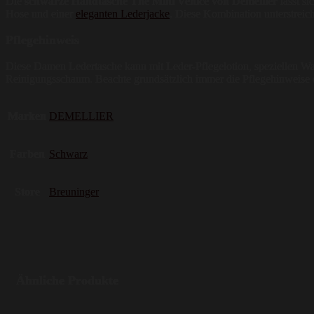
Die
schwarze Handtasche The Mini Venice von Demellier
lässt si
Hose und einer
eleganten Lederjacke
. Diese Kombination unterstreich
Pflegehinweis
Diese Damen Ledertasche kann mit Leder-Pflegelotion, speziellen Wac
Reinigungsschaum. Beachte grundsätzlich immer die Pflegehinweise d
Marken
DEMELLIER
Farben
Schwarz
Store
Breuninger
Ähnliche Produkte