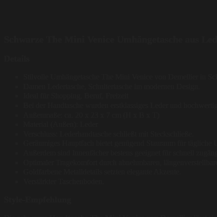
Schwarze The Mini Venice Umhängetasche aus Led
Details
Stilvolle Umhängetasche The Mini Venice von Demellier in Sc
Damen Ledertasche, Schultertasche im modernen Design.
Ideal für Shopping, Beruf, Freizeit
Bei der Handtasche wurden erstklassiges Leder und hochwertige
Außenmaße: ca. 20 x 23 x 7 cm (H x B x T)
Material (Außen): Leder
Verschluss: Lederhandtasche schließt mit Steckschließe.
Geräumiges Hauptfach bietet genügend Stauraum für tägliche U
Außerdem sind Innenfächer bestens geeignet für schnell zugän
Optimaler Tragekomfort durch abnehmbaren, längenverstellbar
Goldfarbene Metalldetails setzten elegante Akzente.
Verstärkter Taschenboden.
Style-Empfehlung