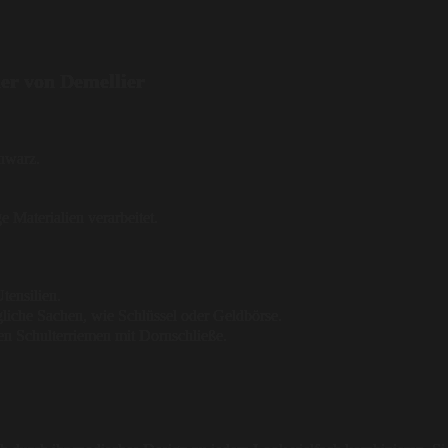
er von Demellier
hwarz.
 Materialien verarbeitet.
tensilien.
gliche Sachen, wie Schlüssel oder Geldbörse.
en Schulterriemen mit Dornschließe.