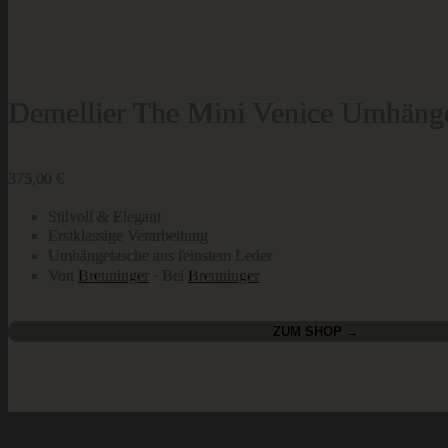
Demellier The Mini Venice Umhäng
375,00
€
Stilvoll & Elegant
Erstklassige Verarbeitung
Umhängetasche aus feinstem Leder
Von
Breuninger
· Bei
Breuninger
ZUM SHOP →