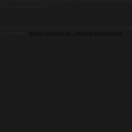
ch durch ihr modisches Design zu jedem Look vielfach kombinieren. Sie
t einen authentischen Stil.
hssprays oder Pflegemilch behandelt werden. Für leichte Verschmutzun
es Herstellers.
Weitere Pflegetipps für Ledermode findest du hier.