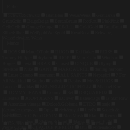
Farbe
Schwarz
Schwarz
Blau
Blau
Weiss
Weiss
Grau
Grau
Grün
Grün
Beige
Beige
Braun
Braun
Rot
Rot
Pink
Pink
Gelb
Gelb
Orange
Orange
Lila
Lila
Gold
Gold
Bunt
Bunt
Silber
Silber
Weißgold
Weißgold
Rosa
Rosa
Schwarz,
Weiss
Schwarz, Weiss
Marke
BOSS
Marc O'Polo
HUGO
Ted Baker
REISS
Tommy Hilfiger
drykorn
JOOP!
Marc Cain
Windsor.
Bogner
Juvia
BRAX
Closed
CINQUE
Olymp
Strellson
Nike
GANT
MARC AUREL
darling harbour
Luisa Cerano
mammut
ALL SAINTS
Napapijri
7 For
All Mankind
Sandro
ba&sh
Replay
Mrs & HUGS
Lacoste
adidas
BRUNELLO CUCINELLI
Michael Kors
TOMMY JEANS
Comma
Set
DSQUARED2
Lilienfels
JOOP! JEANS
s.Oliver
Balenciaga
G-Star Raw
American vintage
Dolce&Gabbana
ETRO
maje
alexander mcqueen
Opus
rich&royal
Levi's
Scotch &
Muster
Soda
Marc O'Polo DENIM
Mos Mosh
Riani
Kenzo
maerz muenchen
Steffen Schraut
Maerz
Phase Eight
Gestreift
Kariert
Print
Logo-Stitching
Floral
Pierre Cardin
CLAUDIE PIERLOT
Oui
seidensticker
Gepunktet
Logoprint