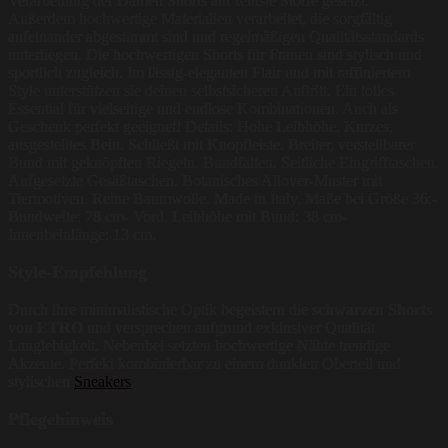
Verarbeitung der Damen Shorts auf feinste Stoffe gesetzt.
Außerdem hochwertige Materialien verarbeitet, die sorgfältig
aufeinander abgestimmt sind und regelmäßigen Qualitätsstandards
unterliegen. Die hochwertigen Shorts für Frauen sind stylisch und
sportlich zugleich. Im lässig-eleganten Flair und mit raffiniertem
Style unterstützen sie deinen selbstsicheren Auftritt. Ein tolles
Essential für vielseitige und endlose Kombinationen. Auch als
Geschenk perfekt geeignet! Details: Hohe Leibhöhe. Kurzes,
ausgestelltes Bein. Schließt mit Knopfleiste. Breiter, verstellbarer
Bund mit geknöpften Riegeln. Bundfalten. Seitliche Eingrifftaschen.
Aufgesetzte Gesäßtaschen. Botanisches Allover-Muster mit
Tiermotiven. Reine Baumwolle. Made in Italy. Maße bei Größe 36:-
Bundweite: 78 cm- Vord. Leibhöhe mit Bund: 38 cm-
Innenbeinlänge: 13 cm.
Style-Empfehlung
Durch ihre minimalistische Optik begeistern die
schwarzen Shorts
von ETRO
und versprechen aufgrund exklusiver Qualität
Langlebigkeit. Nebenbei setzten hochwertige Nähte trendige
Akzente. Perfekt kombinierbar zu einem dunklen Oberteil und
stylischen
Sneakers
.
Pflegehinweis