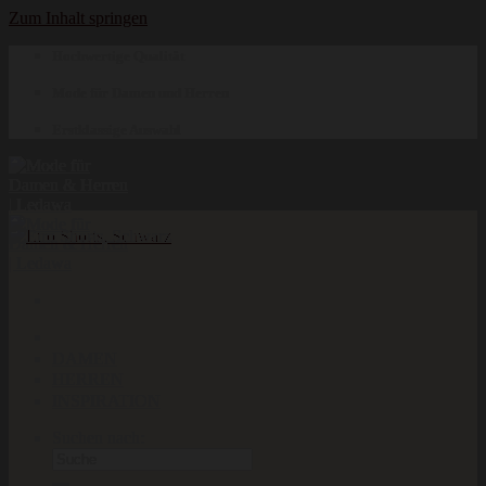
Zum Inhalt springen
Hochwertige Qualität
Mode für Damen und Herren
Erstklassige Auswahl
DAMEN
HERREN
INSPIRATION
Suchen nach: