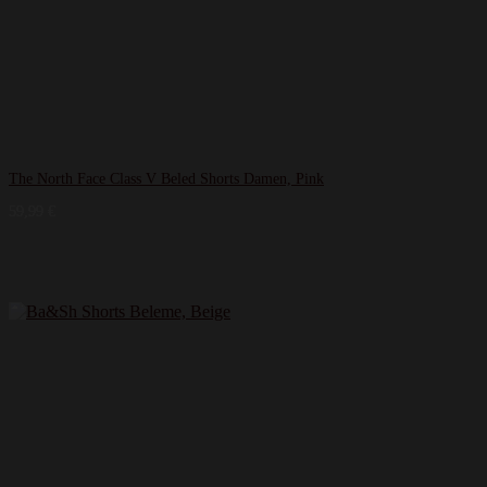
The North Face Class V Beled Shorts Damen, Pink
59,99
€