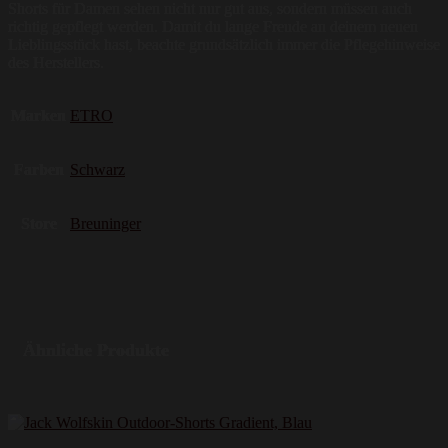
Shorts für Damen sehen nicht nur gut aus, sondern müssen auch
richtig gepflegt werden. Damit du lange Freude an deinem neuen
Lieblingsstück hast, beachte grundsätzlich immer die Pflegehinweise
des Herstellers.
Marken
ETRO
Farben
Schwarz
Store
Breuninger
Ähnliche Produkte