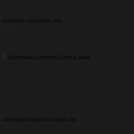
drykorn Belly Shorts Damen, Blau
129,99
€
Zimmermann Brighton Shorts Damen, Pink
350,00
€