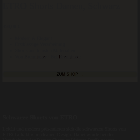
ETRO Shorts Damen, Schwarz
350,00
€
Modern & Elegant
Erstklassige Verarbeitung
Shorts aus feinsten Materialien
Von
Breuninger
· Bei
Breuninger
ZUM SHOP →
Schwarze Shorts von ETRO
Leicht und modern präsentieren sich die schwarzen Shorts von
ETRO attraktiv im cleanen Design. Dabei wurde bei der