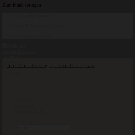
Zum Inhalt springen
Hochwertige Qualität
Mode für Damen und Herren
Erstklassige Auswahl
DAMEN
HERREN
INSPIRATION
Suchen nach: