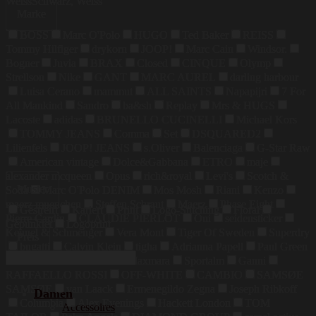
Weiss
Schwarz, Weiss
Marke
BOSS
Marc O'Polo
HUGO
Ted Baker
REISS
Tommy Hilfiger
drykorn
JOOP!
Marc Cain
Windsor.
Bogner
Juvia
BRAX
Closed
CINQUE
Olymp
Strellson
Nike
GANT
MARC AUREL
darling harbour
Luisa Cerano
mammut
ALL SAINTS
Napapijri
7 For
All Mankind
Sandro
ba&sh
Replay
Mrs & HUGS
Lacoste
adidas
BRUNELLO CUCINELLI
Michael Kors
TOMMY JEANS
Comma
Set
DSQUARED2
Lilienfels
JOOP! JEANS
s.Oliver
Balenciaga
G-Star Raw
American vintage
Dolce&Gabbana
ETRO
maje
alexander mcqueen
Opus
rich&royal
Levi's
Scotch &
Muster
Soda
Marc O'Polo DENIM
Mos Mosh
Riani
Kenzo
maerz muenchen
Steffen Schraut
Maerz
Phase Eight
Gestreift
Kariert
Print
Logo-Stitching
Floral
Pierre Cardin
CLAUDIE PIERLOT
Oui
seidensticker
Gepunktet
Logoprint
Kennel & Schmenger
Vera Mont
Tiger Of Sweden
Superdry
Preis
bugatti
Calvin Klein
tigha
Adrianna Papell
Paul Green
COLMAR
Weekend Maxmara
Sportalm
Ganni
RAFFAELLO ROSSI
OFF-WHITE
CAMBIO
SAMSØE
SAMSØE
van Laack
Ermenegildo Zegna
Joseph Ribkoff
Damen
Columbia
Alex Evenings
Hackett London
TOM
Accessoires