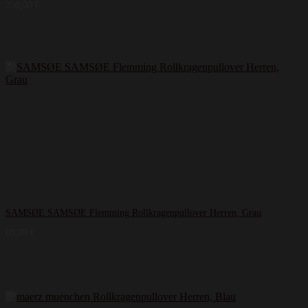
250,00
€
SAMSØE SAMSØE Flemming Rollkragenpullover Herren, Grau
69,99
€