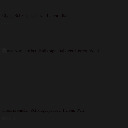
Olymp Rollkragenpullover Herren, Blau
99,99
€
maerz muenchen Rollkragenpullover Herren, Weiß
99,99
€