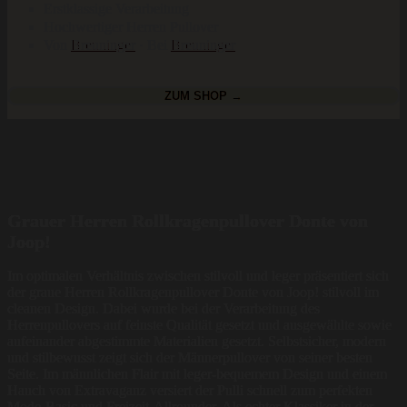
Erstklassige Verarbeitung
Hochwertiger Herren Pullover
Von
Breuninger
· Bei
Breuninger
ZUM SHOP →
Grauer Herren Rollkragenpullover Donte von
Joop!
Im optimalen Verhältnis zwischen stilvoll und leger präsentiert sich
der graue Herren Rollkragenpullover Donte von Joop! stilvoll im
cleanen Design. Dabei wurde bei der Verarbeitung des
Herrenpullovers auf feinste Qualität gesetzt und ausgewählte sowie
aufeinander abgestimmte Materialien gesetzt. Selbstsicher, modern
und stilbewusst zeigt sich der Männerpullover von seiner besten
Seite. Im männlichen Flair mit leger-bequemem Design und einem
Hauch von Extravaganz versiert der Pulli schnell zum perfekten
Mode-Basic und Freizeit-Allrounder. Als echter Klassiker in der