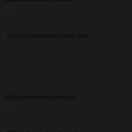
399,99
€
FEDELI Rollkragenpullover Herren, Braun
399,99
€