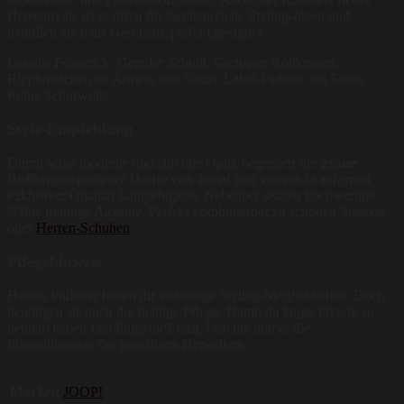
Herrenmode ist er offen für facettenreiche Styling-Ideen und
natürlich auch als Geschenk perfekt geeignet.
Details: Feinstrick. Gerader Schnitt. Gerippter Rollkragen.
Rippbündchen an Ärmeln und Saum. Label-Plakette am Saum.
Reine Schurwolle.
Style-Empfehlung
Durch seine moderne und stilvolle Optik begeistert der
graue
Rollkragenpullover Donte von Joop!
und verspricht aufgrund
exklusiver Qualität Langlebigkeit. Nebenbei setzten hochwertige
Nähte trendige Akzente. Perfekt kombinierbar zu schönen Sneaker
oder
Herren-Schuhen
.
Pflegehinweis
Herren Pullover bieten dir vielseitige Styling-Möglichkeiten. Doch
benötigen sie auch die richtige Pflege. Damit du lange Freude an
deinem neuen Lieblingsstück hast, beachte immer die
Pflegehinweise des jeweiligen Herstellers.
Marken
JOOP!