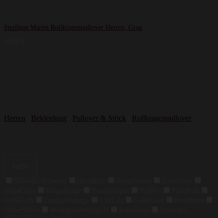
Strellson Martin Rollkragenpullover Herren, Grau
59,99
€
Herren
/
Bekleidung
/
Pullover & Strick
/
Rollkragenpullover
Farbe
Schwarz
Schwarz
Blau
Blau
Weiss
Weiss
Grau
Grau
Grün
Grün
Beige
Beige
Braun
Braun
Rot
Rot
Pink
Pink
Gelb
Gelb
Orange
Orange
Lila
Lila
Gold
Gold
Bunt
Bunt
Silber
Silber
Weißgold
Weißgold
Rosa
Rosa
Schwarz,