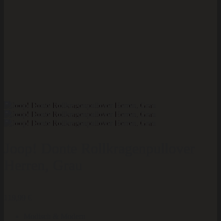
Joop! Donte Rollkragenpullover
Herren, Grau
119,99
€
Modisch & Modern