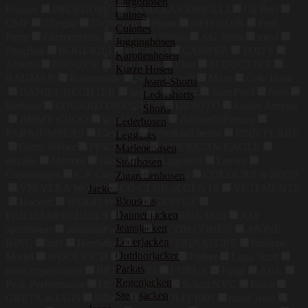
Cargohosen
Hansen
PROFUOMO
TAMARA COMOLLI
Gil Bret
Chinos
CMP
ZZegna
Didriksons
Puma
NEO NOIR
Fred
Culottes
Perry
Zimmermann
Maxmara Studio
AG Jeans
mavi
Jogginghosen
FrogBox
BOGLIOLI
RICANO
CAMPER
TOD'S
Karottenhosen
Alberto
NIC+ZOE
Pepe Jeans
Eton
SEDUCTIVE
Kurze Hosen
RAGMAN
Rosemunde
Stefan Brandt
Maze
Cole Haan
Jeans-Shorts
DANIEL HECHTER
Sophie
Geox
Tom Ford
forét
Ledershorts
Barbour
EDUARD DRESSLER
DESOTO
Under Armour
Shorts
JIMMY CHOO
Golden Goose
Antonelli Firenze
Lederhosen
PARAJUMPERS
Eleventy
liebeskind berlin
FiNN FLARE
Leggings
Gerry Weber
PEUTEREY
AMERICAN EAGLE
Marlenehosen
efixelle
Marmot
allude
Karl Lagerfeld
Loewe
Stoffhosen
Copenhagen
C.P. Company
Desigual
COLOURS & SONS
Zigarettenhosen
VM VERA MONT
CG CLUB of GENTS
VETEMENTS
Jacken
Blousons
Hackett
WOOD WOOD
GESTUZ
Daunenjacken
FRIEDA&FREDDIES
Odlo
ETERNA 1863
JOY
Jeansjacken
sportswear
summum woman
JACOB COHEN
ANINE
Lederjacken
BING
hiltl
Herrlicher
OLYMP SIGNATURE
Philippe
Outdoorjacken
Model
WOOLRICH
Smith&Soul
Parker
Lona Scott
Parkas
moss copenhagen
BETTY&CO
FURLA
Paige
AGL
Regenjacken
Peak Performance
HEMISPHERE
Schott NYC
Falke
Steppjacken
GRETA & LUIS
Marella
CIRCOLO 1901
ottod`Ame