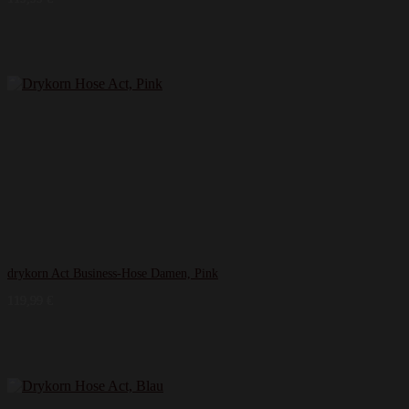
drykorn Act Business-Hose Damen, Pink
119,99
€