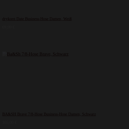
drykorn Date Business-Hose Damen, Weiß
69,99
€
BA&SH Brave 7/8-Hose Business-Hose Damen, Schwarz
105,00
€