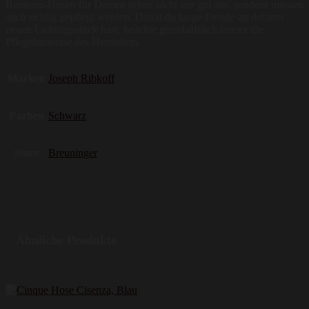
Business-Hosen für Damen sehen nicht nur gut aus, sondern müssen
auch richtig gepflegt werden. Damit du lange Freude an deinem
neuen Lieblingsstück hast, beachte grundsätzlich immer die
Pflegehinweise des Herstellers.
Marken
Joseph Ribkoff
Farben
Schwarz
Store
Breuninger
Ähnliche Produkte