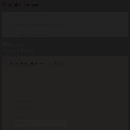
Zum Inhalt springen
Hochwertige Qualität
Mode für Damen und Herren
Erstklassige Auswahl
DAMEN
HERREN
INSPIRATION
Suchen nach: