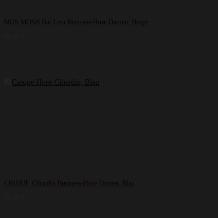
MOS MOSH Bai Leia Business-Hose Damen, Beige
69,99
€
CINQUE Cihardin Business-Hose Damen, Blau
79,99
€