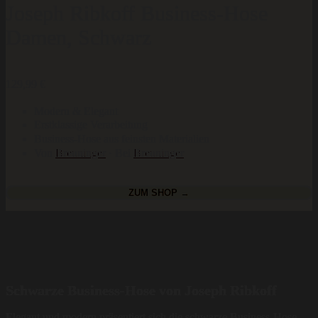
Joseph Ribkoff Business-Hose
Damen, Schwarz
129,99
€
Modern & Elegant
Erstklassige Verarbeitung
Business-Hose aus feinsten Materialien
Von
Breuninger
· Bei
Breuninger
ZUM SHOP →
Schwarze Business-Hose von Joseph Ribkoff
Elegant und modern präsentiert sich die schwarze Business-Hose