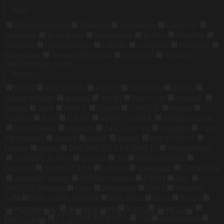
Farbe
Schwarz
Schwarz
Blau
Blau
Weiss
Weiss
Grau
Grau
Grün
Grün
Beige
Beige
Braun
Braun
Rot
Rot
Pink
Pink
Gelb
Gelb
Orange
Orange
Lila
Lila
Gold
Gold
Bunt
Bunt
Silber
Silber
Weißgold
Weißgold
Rosa
Rosa
Schwarz,
Weiss
Schwarz, Weiss
Marke
BOSS
Marc O'Polo
HUGO
Ted Baker
REISS
Tommy Hilfiger
drykorn
JOOP!
Marc Cain
Windsor.
Bogner
Juvia
BRAX
Closed
CINQUE
Olymp
Strellson
Nike
GANT
MARC AUREL
darling harbour
Luisa Cerano
mammut
ALL SAINTS
Napapijri
7 For
All Mankind
Sandro
ba&sh
Replay
Mrs & HUGS
Lacoste
adidas
BRUNELLO CUCINELLI
Michael Kors
TOMMY JEANS
Comma
Set
DSQUARED2
Lilienfels
JOOP! JEANS
s.Oliver
Balenciaga
G-Star Raw
American vintage
Dolce&Gabbana
ETRO
maje
alexander mcqueen
Opus
rich&royal
Levi's
Scotch &
Muster
Soda
Marc O'Polo DENIM
Mos Mosh
Riani
Kenzo
maerz muenchen
Steffen Schraut
Maerz
Phase Eight
Gestreift
Kariert
Print
Logo-Stitching
Floral
Pierre Cardin
CLAUDIE PIERLOT
Oui
seidensticker
Gepunktet
Logoprint