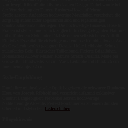
von Joseph Ribkoff attraktiv im cleanen Design. Dabei wurde bei
der Verarbeitung der Damen Business-Hose auf feinste
Stoffe gesetzt. Außerdem hochwertige Materialien verarbeitet, die
sorgfältig aufeinander abgestimmt sind und regelmäßigen
Qualitätsstandards unterliegen. Die hochwertige Business-Hose für
Frauen ist stylisch und schick zugleich. Im lässig-eleganten Flair und
mit raffiniertem Style unterstützt sie deinen selbstsicheren Auftritt.
Ein tolles Essential für vielseitige und endlose Kombinationen. Auch
als Geschenk perfekt geeignet! Details: Hohe Leibhöhe. Schmal
zulaufendes Bein. Elastischer Taillenbund. Fixierte Bügelfalten.
Botanisches Allover-Muster. Robuste Stretch-Qualität. Maße bei
Größe 36:- Bundweite: 73 cm- Vord. Leibhöhe mit Bund: 26 cm-
Innenbeinlänge: 72 cm.
Style-Empfehlung
Durch ihre minimalistische Optik begeistert die
schwarze Business-
Hose von Joseph Ribkoff
und verspricht aufgrund exklusiver
Qualität Langlebigkeit. Nebenbei setzten hochwertige
Nähte trendige Akzente. Perfekt kombinierbar zu einem dunklen
Oberteil und stylischen
Lederschuhen
.
Pflegehinweis