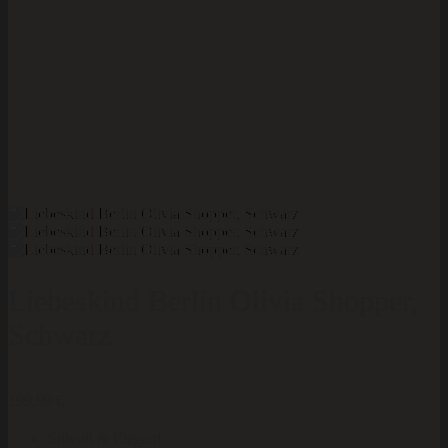
Liebeskind Berlin Olivia Shopper,
Schwarz
199,99
€
Stilvoll & Elegant