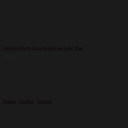
Liebeskind Berlin Anjos Shopper aus Leder, Blau
279,95
€
Damen
/
Taschen
/
Shopper