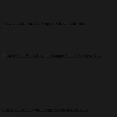
Tuscany Leather Annalisa Shopper, Schultertasche, Braun
196,35
€
Liebeskind Berlin Laguna Shopper Schultertaschen, Olive