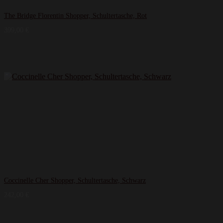
The Bridge Florentin Shopper, Schultertasche, Rot
399,00
€
Coccinelle Cher Shopper, Schultertasche, Schwarz
242,00
€