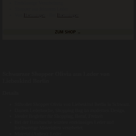
Erstklassige Verarbeitung
Shopper aus feinstem Leder
Von
Breuninger
· Bei
Breuninger
ZUM SHOP →
Schwarzer Shopper Olivia aus Leder von
Liebeskind Berlin
Details
Stilvoller Shopper Olivia von Liebeskind Berlin in Schwarz.
Damen Ledertasche, Shopping Bag im modernen Design.
Idealer Begleiter für Shopping, Beruf, Freizeit
Bei der Handtasche wurden erstklassiges Leder und
hochwertige Materialien verarbeitet.
Material (Außen): Leder