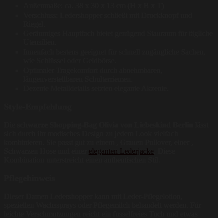
Außenmaße: ca. 38 x 30 x 13 cm (H x B x T)
Verschluss: Ledershopper schließt mit Druckknopf und
Riegel.
Geräumiges Hauptfach bietet genügend Stauraum für tägliche
Utensilien.
Innenfach bestens geeignet für schnell zugängliche Sachen,
wie Schlüssel oder Geldbörse.
Optimaler Tragekomfort durch abnehmbaren,
längenverstellbaren Schulterriemen.
Dezente Metalldetails setzten elegante Akzente.
Style-Empfehlung
Die
schwarze Shopping-Bag Olivia von Liebeskind Berlin
lässt
sich durch ihr modisches Design zu jedem Look vielfach
kombinieren. Sie passt gut zu einem , Grauen Pullover, einer ,
Schwarzen Hose und einer
eleganten Lederjacke
. Diese
Kombination unterstreicht einen authentischen Stil.
Pflegehinweis
Dieser Damen Ledershopper kann mit Leder-Pflegelotion,
speziellen Wachssprays oder Pflegemilch behandelt werden. Für
leichte Verschmutzungen reicht ein fusselfreies Tuch und etwas