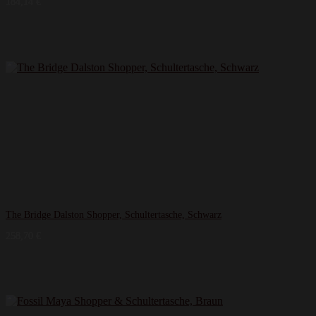
184,14
€
The Bridge Dalston Shopper, Schultertasche, Schwarz
258,70
€