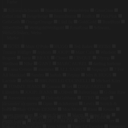
Farbe
Schwarz
Schwarz
Blau
Blau
Weiss
Weiss
Grau
Grau
Grün
Grün
Beige
Beige
Braun
Braun
Rot
Rot
Pink
Pink
Gelb
Gelb
Orange
Orange
Lila
Lila
Gold
Gold
Bunt
Bunt
Silber
Silber
Weißgold
Weißgold
Rosa
Rosa
Schwarz,
Weiss
Schwarz, Weiss
Marke
BOSS
Marc O'Polo
HUGO
Ted Baker
REISS
Tommy Hilfiger
drykorn
JOOP!
Marc Cain
Windsor.
Bogner
Juvia
BRAX
Closed
CINQUE
Olymp
Strellson
Nike
GANT
MARC AUREL
darling harbour
Luisa Cerano
mammut
ALL SAINTS
Napapijri
7 For
All Mankind
Sandro
ba&sh
Replay
Mrs & HUGS
Lacoste
adidas
BRUNELLO CUCINELLI
Michael Kors
TOMMY JEANS
Comma
Set
DSQUARED2
Lilienfels
JOOP! JEANS
s.Oliver
Balenciaga
G-Star Raw
American vintage
Dolce&Gabbana
ETRO
maje
alexander mcqueen
Opus
rich&royal
Levi's
Scotch &
Muster
Soda
Marc O'Polo DENIM
Mos Mosh
Riani
Kenzo
maerz muenchen
Steffen Schraut
Maerz
Phase Eight
Gestreift
Kariert
Print
Logo-Stitching
Floral
Pierre Cardin
CLAUDIE PIERLOT
Oui
seidensticker
Gepunktet
Logoprint
Kennel & Schmenger
Vera Mont
Tiger Of Sweden
Superdry