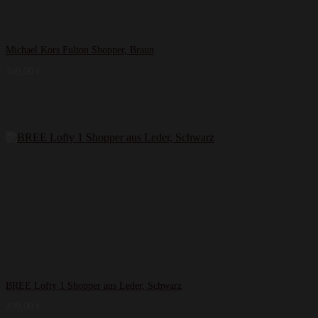
Michael Kors Fulton Shopper, Braun
359,00
€
BREE Lofty 1 Shopper aus Leder, Schwarz
299,00
€