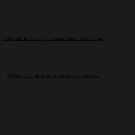
Liebeskind Berlin Finsbury Shopper Schultertasche, Taupe
158,33
€