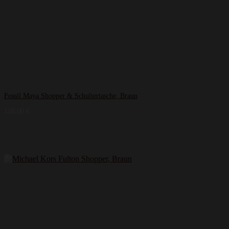
Fossil Maya Shopper & Schultertasche, Braun
159,00
€