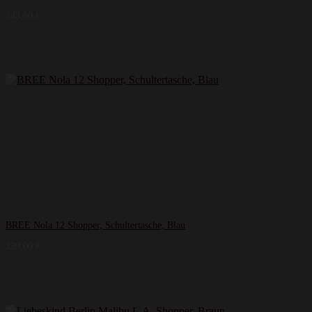
243,60
€
BREE Nola 12 Shopper, Schultertasche, Blau
239,00
€