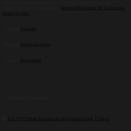
Leder-Reinigungsschaum. Beachte grundsätzlich immer die
Pflegehinweise des Herstellers.
Weitere Pflegetipps für Ledermode
findest du hier.
Farben
Schwarz
Marken
liebeskind berlin
Store
Breuninger
Ähnliche Produkte