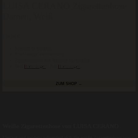
LUISA CERANO Zigarettenhose
Damen, Weiß
119,99
€
Modern & Elegant
Erstklassige Verarbeitung
Zigarettenhose aus feinsten Materialien
Von
Breuninger
· Bei
Breuninger
ZUM SHOP →
Weiße Zigarettenhose von LUISA CERANO
Elegant und modern präsentiert sich die weiße Zigarettenhose von