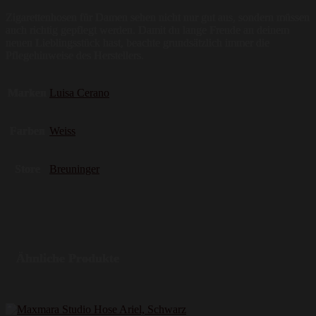
Zigarettenhosen für Damen sehen nicht nur gut aus, sondern müssen
auch richtig gepflegt werden. Damit du lange Freude an deinem
neuen Lieblingsstück hast, beachte grundsätzlich immer die
Pflegehinweise des Herstellers.
Marken
Luisa Cerano
Farben
Weiss
Store
Breuninger
Ähnliche Produkte