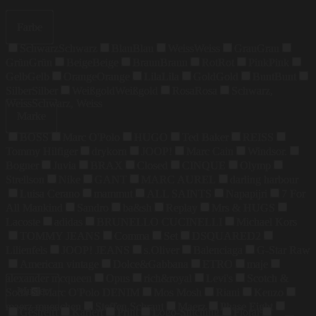
Farbe
Schwarz
Schwarz
Blau
Blau
Weiss
Weiss
Grau
Grau
Grün
Grün
Beige
Beige
Braun
Braun
Rot
Rot
Pink
Pink
Gelb
Gelb
Orange
Orange
Lila
Lila
Gold
Gold
Bunt
Bunt
Silber
Silber
Weißgold
Weißgold
Rosa
Rosa
Schwarz,
Weiss
Schwarz, Weiss
Marke
BOSS
Marc O'Polo
HUGO
Ted Baker
REISS
Tommy Hilfiger
drykorn
JOOP!
Marc Cain
Windsor.
Bogner
Juvia
BRAX
Closed
CINQUE
Olymp
Strellson
Nike
GANT
MARC AUREL
darling harbour
Luisa Cerano
mammut
ALL SAINTS
Napapijri
7 For
All Mankind
Sandro
ba&sh
Replay
Mrs & HUGS
Lacoste
adidas
BRUNELLO CUCINELLI
Michael Kors
TOMMY JEANS
Comma
Set
DSQUARED2
Lilienfels
JOOP! JEANS
s.Oliver
Balenciaga
G-Star Raw
American vintage
Dolce&Gabbana
ETRO
maje
alexander mcqueen
Opus
rich&royal
Levi's
Scotch &
Muster
Soda
Marc O'Polo DENIM
Mos Mosh
Riani
Kenzo
maerz muenchen
Steffen Schraut
Maerz
Phase Eight
Gestreift
Kariert
Print
Logo-Stitching
Floral