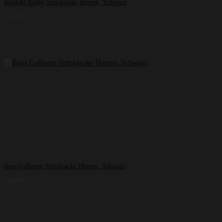
Belstaff Kelby Strickjacke Herren, Schwarz
250,00
€
Boss Galberto Strickjacke Herren, Schwarz
149,99
€