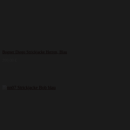
Bogner Diego Strickjacke Herren, Blau
299,00
€