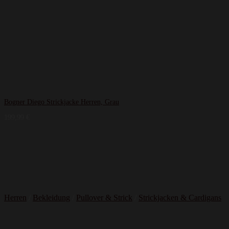
Bogner Diego Strickjacke Herren, Grau
199,99
€
Herren
/
Bekleidung
/
Pullover & Strick
/
Strickjacken & Cardigans