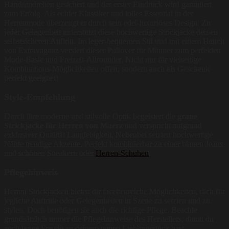
Handumdrehen gesichert und der erster Eindruck wird garantiert
zum Erfolg. Als echter Klassiker und tolles Essential in der
Herrenmode überzeugt er durch sein edel-luxuriöses Design. Zu
jeder Gelegenheit unterstützt diese hochwertige Strickjacke deinen
selbstsicheren Auftritt. Im leger-bequemen Stil und mit einem Hauch
von Extravaganz versiert dieser Pullover für Männer zum perfekten
Mode-Basic und Freizeit-Allrounder. Nicht nur für vielseitige
Kombinations-Möglichkeiten offen, sondern auch als Geschenk
perfekt geeignet!
Style-Empfehlung
Durch ihre moderne und stilvolle Optik begeistert die
graue
Strickjacke für Herren von Maerz
und verspricht aufgrund
exklusiver Qualität Langlebigkeit. Nebenbei setzten hochwertige
Nähte trendige Akzente. Perfekt kombinierbar zu einer blauen Jeans
und schönen Sneakern oder
Herren-Schuhen
.
Pflegehinweis
Herren Strickjacken bieten dir facettenreiche Möglichkeiten, dich für
jegliche Auftritte oder Gelegenheiten in Szene zu setzten und zu
stylen. Doch benötigen sie auch die richtige Pflege. Beachte
grundsätzlich immer die Pflegehinweise des Herstellers, damit du
auch lange Freude an deinem neuen Lieblingsstück hast