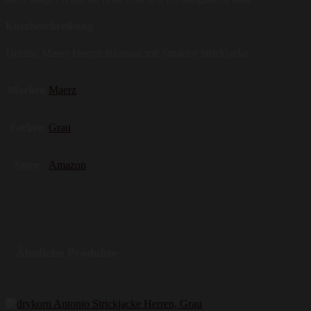
Kurzbeschreibung
Details: Maerz Herren Blouson mit Struktur Strickjacke
Marken
Maerz
Farben
Grau
Store
Amazon
Ähnliche Produkte