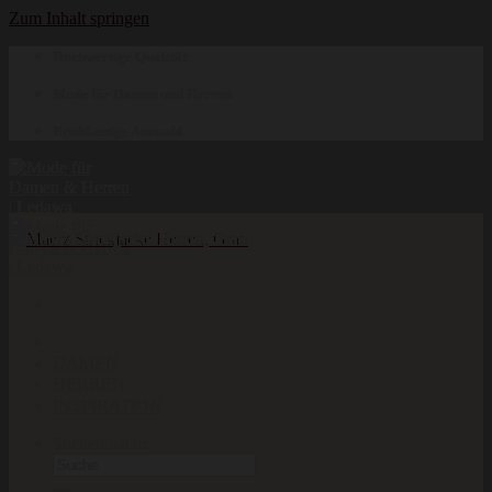
Zum Inhalt springen
Hochwertige Qualität
Mode für Damen und Herren
Erstklassige Auswahl
DAMEN
HERREN
INSPIRATION
Suchen nach: