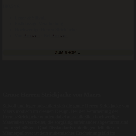
190,54
€
Leger & Stilvoll
Erstklassige Verarbeitung
Hochwertige Herren Strickjacke
Von
Amazon
· Bei
Amazon
ZUM SHOP →
Graue Herren Strickjacke von Maerz
Stilvoll und leger präsentiert sich die graue Herren Strickjacke von
Maerz modisch im cleanen Design. Bei der Verarbeitung der
Herren-Strickjacke wurden dabei ausschließlich hochwertige
Materialien verarbeitet, die sorgfältig aufeinander abgestimmt sind
und regelmäßigen Qualitätsstandards unterliegen. Mit diesem
Männerpullover ist dein authentisches Erscheinungsbild im