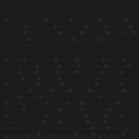
Farbe
Schwarz
Schwarz
Blau
Blau
Weiss
Weiss
Grau
Grau
Grün
Grün
Beige
Beige
Braun
Braun
Rot
Rot
Pink
Pink
Gelb
Gelb
Orange
Orange
Lila
Lila
Gold
Gold
Bunt
Bunt
Silber
Silber
Weißgold
Weißgold
Rosa
Rosa
Schwarz,
Weiss
Schwarz, Weiss
Marke
BOSS
Marc O'Polo
HUGO
Ted Baker
REISS
Tommy Hilfiger
drykorn
JOOP!
Marc Cain
Windsor.
Bogner
Juvia
BRAX
Closed
CINQUE
Olymp
Strellson
Nike
GANT
MARC AUREL
darling harbour
Luisa Cerano
mammut
ALL SAINTS
Napapijri
7 For
All Mankind
Sandro
ba&sh
Replay
Mrs & HUGS
Lacoste
adidas
BRUNELLO CUCINELLI
Michael Kors
TOMMY JEANS
Comma
Set
DSQUARED2
Lilienfels
JOOP! JEANS
s.Oliver
Balenciaga
G-Star Raw
American vintage
Dolce&Gabbana
ETRO
maje
alexander mcqueen
Opus
rich&royal
Levi's
Scotch &
Muster
Soda
Marc O'Polo DENIM
Mos Mosh
Riani
Kenzo
maerz muenchen
Steffen Schraut
Maerz
Phase Eight
Gestreift
Kariert
Print
Logo-Stitching
Floral