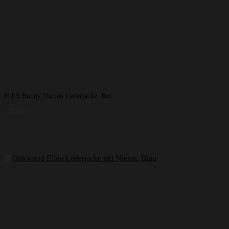
H.I.S Bonny Damen Lederjacke, Rot
139,95
€