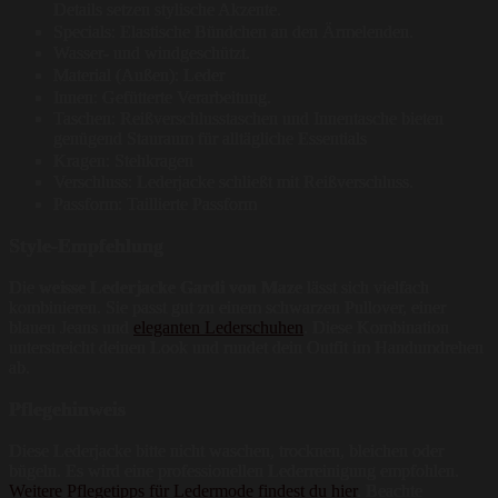
Details setzen stylische Akzente.
Specials: Elastische Bündchen an den Ärmelenden.
Wasser- und windgeschützt.
Material (Außen): Leder
Innen: Gefütterte Verarbeitung.
Taschen: Reißverschlusstaschen und Innentasche bieten
genügend Stauraum für alltägliche Essentials
Kragen: Stehkragen
Verschluss: Lederjacke schließt mit Reißverschluss.
Passform: Taillierte Passform
Style-Empfehlung
Die
weisse Lederjacke Gardi von Maze
lässt sich vielfach
kombinieren. Sie passt gut zu einem schwarzen Pullover, einer
blauen Jeans und
eleganten Lederschuhen
. Diese Kombination
unterstreicht deinen Look und rundet dein Outfit im Handumdrehen
ab.
Pflegehinweis
Diese Lederjacke bitte nicht waschen, trocknen, bleichen oder
bügeln. Es wird eine professionellen Lederreinigung empfohlen.
Weitere Pflegetipps für Ledermode findest du hier
. Beachte