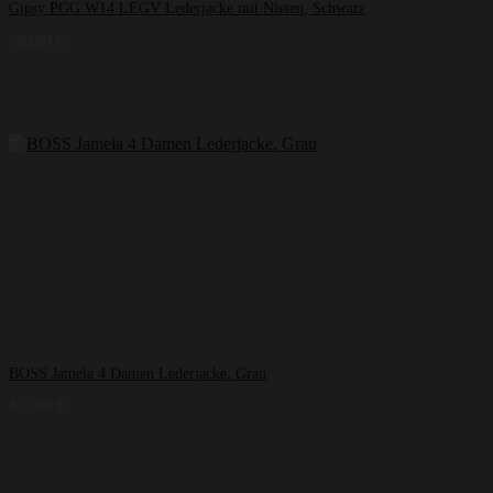
Gipsy PGG W14 LEGV Lederjacke mit Nieten, Schwarz
209,90
€
BOSS Jamela 4 Damen Lederjacke, Grau
479,00
€