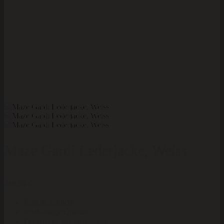
Maze Gardi Lederjacke, Weiss
249,95
€
Edel & Schlicht
Erstklassige Qualität
Lederjacke mit Stehkragen