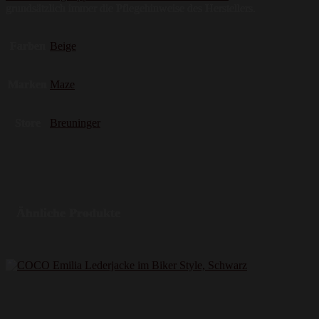
grundsätzlich immer die Pflegehinweise des Herstellers.
Farben
Beige
Marken
Maze
Store
Breuninger
Ähnliche Produkte