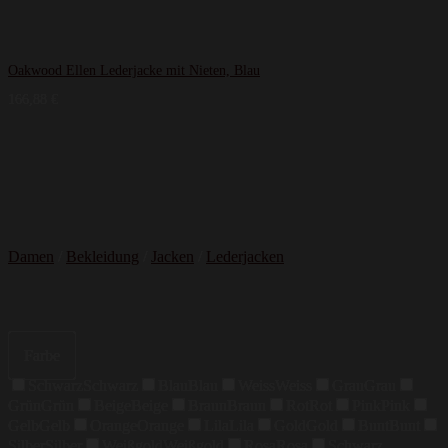
Oakwood Ellen Lederjacke mit Nieten, Blau
166,88
€
Damen
/
Bekleidung
/
Jacken
/
Lederjacken
Farbe
Schwarz
Schwarz
Blau
Blau
Weiss
Weiss
Grau
Grau
Grün
Grün
Beige
Beige
Braun
Braun
Rot
Rot
Pink
Pink
Gelb
Gelb
Orange
Orange
Lila
Lila
Gold
Gold
Bunt
Bunt
Silber
Silber
Weißgold
Weißgold
Rosa
Rosa
Schwarz,