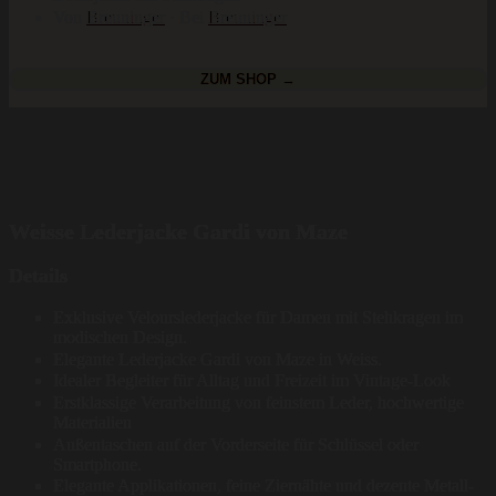
Von
Breuninger
· Bei
Breuninger
ZUM SHOP →
Weisse Lederjacke Gardi von Maze
Details
Exklusive Velourslederjacke für Damen mit Stehkragen im
modischen Design.
Elegante Lederjacke Gardi von Maze in Weiss.
Idealer Begleiter für Alltag und Freizeit im Vintage-Look
Erstklassige Verarbeitung von feinstem Leder, hochwertige
Materialien
Außentaschen auf der Vorderseite für Schlüssel oder
Smartphone.
Elegante Applikationen, feine Ziernähte und dezente Metall-