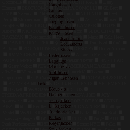
Coccinelle
Isabel marant
THE NORTH FACE
Helly
Cargohosen
Hansen
PROFUOMO
TAMARA COMOLLI
Gil Bret
Chinos
CMP
ZZegna
Didriksons
Puma
NEO NOIR
Fred
Culottes
Perry
Zimmermann
Maxmara Studio
AG Jeans
mavi
Jogginghosen
FrogBox
BOGLIOLI
RICANO
CAMPER
TOD'S
Karottenhosen
Alberto
NIC+ZOE
Pepe Jeans
Eton
SEDUCTIVE
Kurze Hosen
RAGMAN
Rosemunde
Stefan Brandt
Maze
Cole Haan
Jeans-Shorts
DANIEL HECHTER
Sophie
Geox
Tom Ford
forét
Ledershorts
Barbour
EDUARD DRESSLER
DESOTO
Under Armour
Shorts
JIMMY CHOO
Golden Goose
Antonelli Firenze
Lederhosen
PARAJUMPERS
Eleventy
liebeskind berlin
FiNN FLARE
Leggings
Gerry Weber
PEUTEREY
AMERICAN EAGLE
Marlenehosen
efixelle
Marmot
allude
Karl Lagerfeld
Loewe
Stoffhosen
Copenhagen
C.P. Company
Desigual
COLOURS & SONS
Zigarettenhosen
VM VERA MONT
CG CLUB of GENTS
VETEMENTS
Jacken
Blousons
Hackett
WOOD WOOD
GESTUZ
Daunenjacken
FRIEDA&FREDDIES
Odlo
ETERNA 1863
JOY
Jeansjacken
sportswear
summum woman
JACOB COHEN
ANINE
Lederjacken
BING
hiltl
Herrlicher
OLYMP SIGNATURE
Philippe
Outdoorjacken
Model
WOOLRICH
Smith&Soul
Parker
Lona Scott
Parkas
moss copenhagen
BETTY&CO
FURLA
Paige
AGL
Regenjacken
Peak Performance
HEMISPHERE
Schott NYC
Falke
Steppjacken
GRETA & LUIS
Marella
CIRCOLO 1901
ottod`Ame