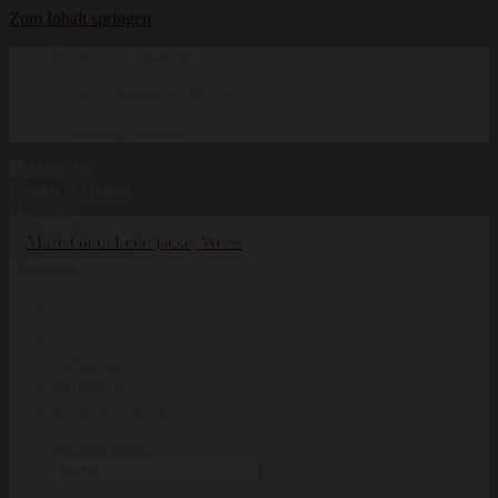
Zum Inhalt springen
Hochwertige Qualität
Mode für Damen und Herren
Erstklassige Auswahl
DAMEN
HERREN
INSPIRATION
Suchen nach: