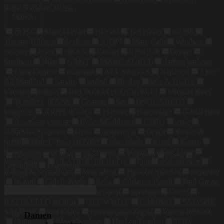
Weiss
Schwarz, Weiss
Marke
BOSS
Marc O'Polo
HUGO
Ted Baker
REISS
Tommy Hilfiger
drykorn
JOOP!
Marc Cain
Windsor.
Bogner
Juvia
BRAX
Closed
CINQUE
Olymp
Strellson
Nike
GANT
MARC AUREL
darling harbour
Luisa Cerano
mammut
ALL SAINTS
Napapijri
7 For
All Mankind
Sandro
ba&sh
Replay
Mrs & HUGS
Lacoste
adidas
BRUNELLO CUCINELLI
Michael Kors
TOMMY JEANS
Comma
Set
DSQUARED2
Lilienfels
JOOP! JEANS
s.Oliver
Balenciaga
G-Star Raw
American vintage
Dolce&Gabbana
ETRO
maje
alexander mcqueen
Opus
rich&royal
Levi's
Scotch &
Muster
Soda
Marc O'Polo DENIM
Mos Mosh
Riani
Kenzo
maerz muenchen
Steffen Schraut
Maerz
Phase Eight
Gestreift
Kariert
Print
Logo-Stitching
Floral
Pierre Cardin
CLAUDIE PIERLOT
Oui
seidensticker
Gepunktet
Logoprint
Kennel & Schmenger
Vera Mont
Tiger Of Sweden
Superdry
Preis
bugatti
Calvin Klein
tigha
Adrianna Papell
Paul Green
COLMAR
Weekend Maxmara
Sportalm
Ganni
RAFFAELLO ROSSI
OFF-WHITE
CAMBIO
SAMSØE
SAMSØE
van Laack
Ermenegildo Zegna
Joseph Ribkoff
Damen
Columbia
Alex Evenings
Hackett London
TOM