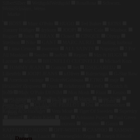
Silber
Silber
Weißgold
Weißgold
Rosa
Rosa
Schwarz,
Weiss
Schwarz, Weiss
Marke
BOSS
Marc O'Polo
HUGO
Ted Baker
REISS
Tommy Hilfiger
drykorn
JOOP!
Marc Cain
Windsor.
Bogner
Juvia
BRAX
Closed
CINQUE
Olymp
Strellson
Nike
GANT
MARC AUREL
darling harbour
Luisa Cerano
mammut
ALL SAINTS
Napapijri
7 For
All Mankind
Sandro
ba&sh
Replay
Mrs & HUGS
Lacoste
adidas
BRUNELLO CUCINELLI
Michael Kors
TOMMY JEANS
Comma
Set
DSQUARED2
Lilienfels
JOOP! JEANS
s.Oliver
Balenciaga
G-Star Raw
American vintage
Dolce&Gabbana
ETRO
maje
alexander mcqueen
Opus
rich&royal
Levi's
Scotch &
Muster
Soda
Marc O'Polo DENIM
Mos Mosh
Riani
Kenzo
maerz muenchen
Steffen Schraut
Maerz
Phase Eight
Gestreift
Kariert
Print
Logo-Stitching
Floral
Pierre Cardin
CLAUDIE PIERLOT
Oui
seidensticker
Gepunktet
Logoprint
Kennel & Schmenger
Vera Mont
Tiger Of Sweden
Superdry
Preis
bugatti
Calvin Klein
tigha
Adrianna Papell
Paul Green
COLMAR
Weekend Maxmara
Sportalm
Ganni
RAFFAELLO ROSSI
OFF-WHITE
CAMBIO
SAMSØE
SAMSØE
van Laack
Ermenegildo Zegna
Joseph Ribkoff
Damen