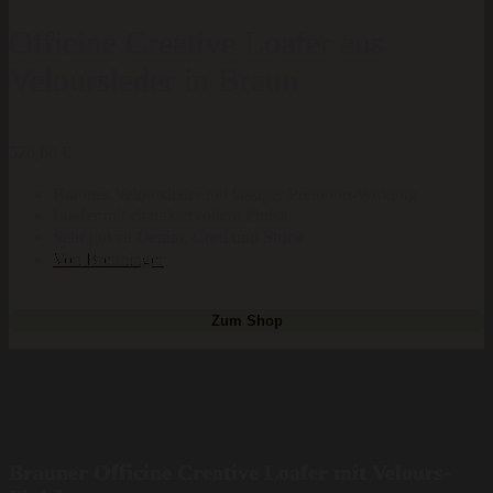
Officine Creative Loafer aus
Veloursleder in Braun
520,00
€
Braunes Veloursleder mit lässiger Premium-Wirkung
Loafer mit charaktervollem Finish
Sehr gut zu Denim, Cord und Strick
Von Breuninger
Zum Shop
Brauner Officine Creative Loafer mit Velours-