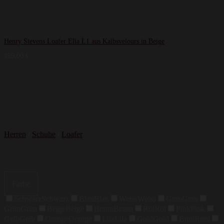
Henry Stevens Loafer Elia L1 aus Kalbsvelours in Beige
199,00
€
Herren
/
Schuhe
/
Loafer
Farbe
Schwarz
Schwarz
Blau
Blau
Weiss
Weiss
Grau
Grau
Grün
Grün
Beige
Beige
Braun
Braun
Rot
Rot
Pink
Pink
Gelb
Gelb
Orange
Orange
Lila
Lila
Gold
Gold
Bunt
Bunt