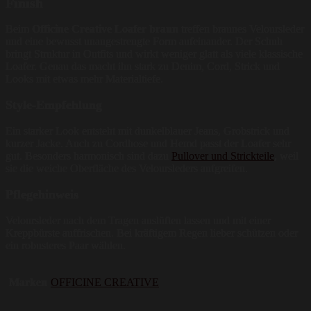
Finish
Beim
Officine Creative Loafer braun
treffen braunes Veloursleder
und eine bewusst unangestrengte Form aufeinander. Der Schuh
bringt Struktur in Outfits und wirkt weniger glatt als viele klassische
Loafer. Genau das macht ihn stark zu Denim, Cord, Strick und
Looks mit etwas mehr Materialtiefe.
Style-Empfehlung
Ein starker Look entsteht mit dunkelblauer Jeans, Grobstrick und
kurzer Jacke. Auch zu Cordhose und Hemd passt der Loafer sehr
gut. Besonders harmonisch sind dazu
Pullover und Strickteile
, weil
sie die weiche Oberfläche des Veloursleders aufgreifen.
Pflegehinweis
Veloursleder nach dem Tragen auslüften lassen und mit einer
Kreppbürste auffrischen. Bei kräftigem Regen lieber schützen oder
ein robusteres Paar wählen.
Marken
OFFICINE CREATIVE