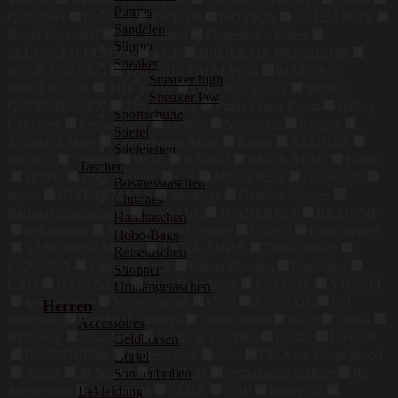
Pumps
Quiksilver
Indicode
Redpoint
NOVICA
ALLSAINTS
Sandalen
Royal RepubliQ
L.K.Bennett
Fiorentini + Baker
Slipper
SELECTED FEMME
g-lab
DRÔLE DE MONSIEUR
Sneaker
RENÉ LEZARD
VALÉRIE KHALFON
MARYAN
Sneaker high
MEHLHORN
THE ROW
DISTRETTO 12
SENCE
Sneaker low
COPENHAGEN
The Kooples
Prada Linea Rossa
Jeffrey
Sportschuhe
Campbell
Lemon Jelly
kkdafis
Moxishop
Kangra
Stiefel
Armata di Mare
Copenhagen Muse
Bronx
ALOHAS
Stiefeletten
MONTI
7eleven
HOX
NA-KD
KRAKATAU
Hanro
Taschen
airfield
PME Legend
CH
Minnie Rose
Goosecraft
Businesstaschen
aeyde
JUST FEMALE
Mackage
Candice Cooper
Clutches
Barbour International
CASALL
JEANERICA
RE/DONE
Handtaschen
self-portrait
Versace Jeans Couture
O'Neill
Craghoppers
Hobo-Bags
SAMSØESAMSØE
ANNA AURA
Doris Streich
Reisetaschen
LANASIA
Cutter & Buck
Urban Classics
Pendleton
Shopper
CXD
HAROLD'S
Time Resistance
ELLEME
YUZEFI
Umhängetaschen
new balance
Voile blanche
Craft
AGOLDE
IVI
Herren
collection
People of Shibuya
Hebe Studio
Milly
Persol
Accessoires
Billabong
Nine West
Frieda & Freddies
G-Star
Element
Geldbörsen
ROSEUNION
Harlem Soul
Joiej
FILA by Wood Wood
Gürtel
Spanx
Jil Sander
MALVIN
aeronautica militare
R2
Sonnenbrillen
Amsterdam
Shoshanna
EÉRA
FHP
Bailey 44
Bekleidung