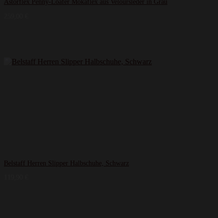
Astorflex Penny-Loafer Mokaflex aus Veloursleder in Grau
259,00
€
Belstaff Herren Slipper Halbschuhe, Schwarz
119,90
€