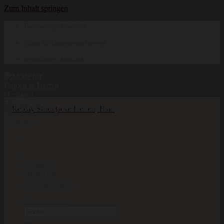
Zum Inhalt springen
Hochwertige Qualität
Mode für Damen und Herren
Erstklassige Auswahl
DAMEN
HERREN
INSPIRATION
Suchen nach: