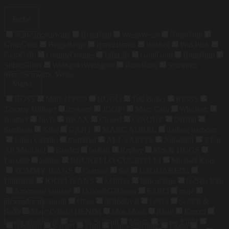
Farbe
Schwarz
Schwarz
Blau
Blau
Weiss
Weiss
Grau
Grau
Grün
Grün
Beige
Beige
Braun
Braun
Rot
Rot
Pink
Pink
Gelb
Gelb
Orange
Orange
Lila
Lila
Gold
Gold
Bunt
Bunt
Silber
Silber
Weißgold
Weißgold
Rosa
Rosa
Schwarz,
Weiss
Schwarz, Weiss
Marke
BOSS
Marc O'Polo
HUGO
Ted Baker
REISS
Tommy Hilfiger
drykorn
JOOP!
Marc Cain
Windsor.
Bogner
Juvia
BRAX
Closed
CINQUE
Olymp
Strellson
Nike
GANT
MARC AUREL
darling harbour
Luisa Cerano
mammut
ALL SAINTS
Napapijri
7 For
All Mankind
Sandro
ba&sh
Replay
Mrs & HUGS
Lacoste
adidas
BRUNELLO CUCINELLI
Michael Kors
TOMMY JEANS
Comma
Set
DSQUARED2
Lilienfels
JOOP! JEANS
s.Oliver
Balenciaga
G-Star Raw
American vintage
Dolce&Gabbana
ETRO
maje
alexander mcqueen
Opus
rich&royal
Levi's
Scotch &
Muster
Soda
Marc O'Polo DENIM
Mos Mosh
Riani
Kenzo
maerz muenchen
Steffen Schraut
Maerz
Phase Eight
Gestreift
Kariert
Print
Logo-Stitching
Floral