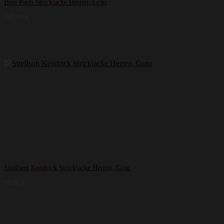
Boss Paoli Strickjacke Herren, Grau
149,99
€
Strellson Kendrick Strickjacke Herren, Grau
99,95
€