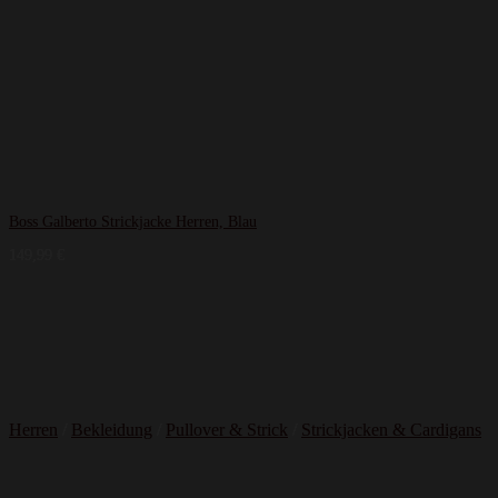
Boss Galberto Strickjacke Herren, Blau
149,99
€
Herren
/
Bekleidung
/
Pullover & Strick
/
Strickjacken & Cardigans