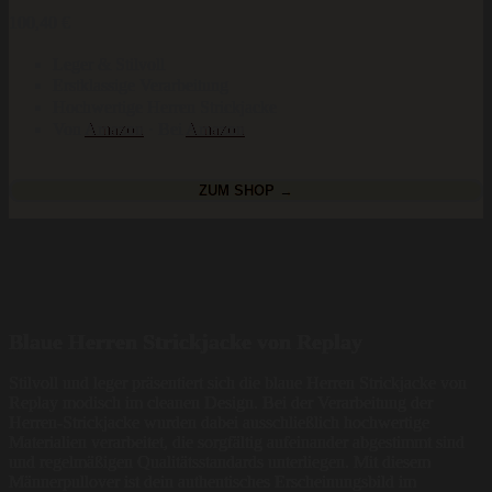
100,40
€
Leger & Stilvoll
Erstklassige Verarbeitung
Hochwertige Herren Strickjacke
Von
Amazon
· Bei
Amazon
ZUM SHOP →
Blaue Herren Strickjacke von Replay
Stilvoll und leger präsentiert sich die blaue Herren Strickjacke von
Replay modisch im cleanen Design. Bei der Verarbeitung der
Herren-Strickjacke wurden dabei ausschließlich hochwertige
Materialien verarbeitet, die sorgfältig aufeinander abgestimmt sind
und regelmäßigen Qualitätsstandards unterliegen. Mit diesem
Männerpullover ist dein authentisches Erscheinungsbild im