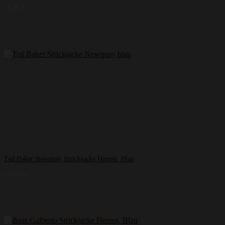
78,00
€
Ted Baker Newquay Strickjacke Herren, Blau
115,00
€