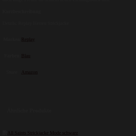
Kurzbeschreibung
Details: Replay Herren Strickjacke
Marken
Replay
Farben
Blau
Store
Amazon
Ähnliche Produkte