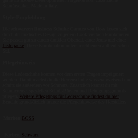
glatte Laufsohle bietet optimalen Tragekomfort. Zusätzliche
Schnürsenkel. Made in Italy.
Style-Empfehlung
Die
schwarzen Business Schuhe Cannes von Boss
lassen sich
durch ihr modisches Design zu jedem Look vielfach kombinieren.
Sie passen gut zu einem dunklen Oberteil, einer Jeans und einer
Lederjacke
. Diese Kombination unterstreicht einen authentischen
Stil.
Pflegehinweis
Diese Lederschuhe können vor dem ersten Tragen imprägniert
werden. Damit machst du die Herrenschuhe wasserabweisend und
schütz sie außerdem vor Schmutz. Zusätzlich kannst du mit
Schuhcreme, speziellen Schuh-Bürsten und Reinigungsgummis
pflegen.
Weitere Pflegetipps für Lederschuhe findest du hier
.
Beachte grundsätzlich immer die Pflegehinweise des Herstellers.
Marken
BOSS
Farben
Schwarz