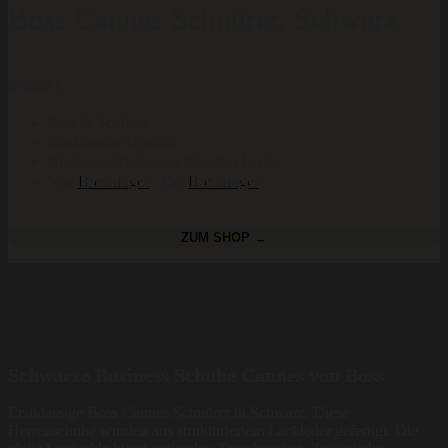
Boss Cannes Schnürer, Schwarz
249,99
€
Edel & Schlicht
Erstklassige Qualität
Business-Schuhe aus feinstem Leder
Von
Breuninger
· Bei
Breuninger
ZUM SHOP →
Schwarze Business Schuhe Cannes von Boss
Erstklassige Boss Cannes Schnürer in Schwarz. Diese
Herrenschuhe wurden aus strukturiertem Lackleder gefertigt. Die