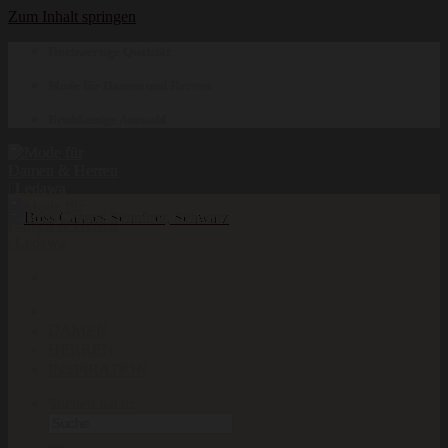
Zum Inhalt springen
Hochwertige Qualität
Mode für Damen und Herren
Erstklassige Auswahl
DAMEN
HERREN
INSPIRATION
Suchen nach: