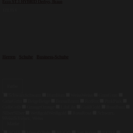
Ecco ST.1 HYBRID Derbys, Braun
123,15
€
Herren
/
Schuhe
/
Business-Schuhe
Farbe
Schwarz
Schwarz
Blau
Blau
Weiss
Weiss
Grau
Grau
Grün
Grün
Beige
Beige
Braun
Braun
Rot
Rot
Pink
Pink
Gelb
Gelb
Orange
Orange
Lila
Lila
Gold
Gold
Bunt
Bunt
Silber
Silber
Weißgold
Weißgold
Rosa
Rosa
Schwarz,
Weiss
Schwarz, Weiss
Marke
BOSS
Marc O'Polo
HUGO
Ted Baker
REISS