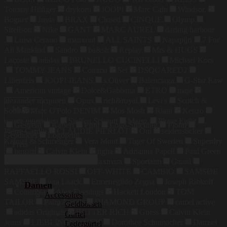
Tommy Hilfiger
drykorn
JOOP!
Marc Cain
Windsor.
Bogner
Juvia
BRAX
Closed
CINQUE
Olymp
Strellson
Nike
GANT
MARC AUREL
darling harbour
Luisa Cerano
mammut
ALL SAINTS
Napapijri
7 For
All Mankind
Sandro
ba&sh
Replay
Mrs & HUGS
Lacoste
adidas
BRUNELLO CUCINELLI
Michael Kors
TOMMY JEANS
Comma
Set
DSQUARED2
Lilienfels
JOOP! JEANS
s.Oliver
Balenciaga
G-Star Raw
American vintage
Dolce&Gabbana
ETRO
maje
alexander mcqueen
Opus
rich&royal
Levi's
Scotch &
Muster
Soda
Marc O'Polo DENIM
Mos Mosh
Riani
Kenzo
maerz muenchen
Steffen Schraut
Maerz
Phase Eight
Gestreift
Kariert
Print
Logo-Stitching
Floral
Pierre Cardin
CLAUDIE PIERLOT
Oui
seidensticker
Gepunktet
Logoprint
Kennel & Schmenger
Vera Mont
Tiger Of Sweden
Superdry
Preis
bugatti
Calvin Klein
tigha
Adrianna Papell
Paul Green
COLMAR
Weekend Maxmara
Sportalm
Ganni
RAFFAELLO ROSSI
OFF-WHITE
CAMBIO
SAMSØE
SAMSØE
van Laack
Ermenegildo Zegna
Joseph Ribkoff
Damen
Columbia
Alex Evenings
Hackett London
TOM
Accessoires
TAILOR
Palm Angels
DIAMOND GROUP
camel active
Geldbörsen
adidas Originals
BETTER RICH
Guess
Calvin Klein
Gürtel
Jeans
LIEBLINGSSTÜCK
Dorothee Schumacher
Damsel
Ledergürtel