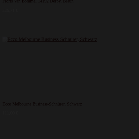
Floris Van Bommel 14192 Derby, Braun
226,71
€
Ecco Melbourne Business-Schnürer, Schwarz
111,00
€