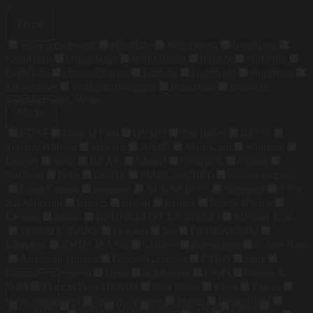
Farbe
Schwarz
Schwarz
Blau
Blau
Weiss
Weiss
Grau
Grau
Grün
Grün
Beige
Beige
Braun
Braun
Rot
Rot
Pink
Pink
Gelb
Gelb
Orange
Orange
Lila
Lila
Gold
Gold
Bunt
Bunt
Silber
Silber
Weißgold
Weißgold
Rosa
Rosa
Schwarz,
Weiss
Schwarz, Weiss
Marke
BOSS
Marc O'Polo
HUGO
Ted Baker
REISS
Tommy Hilfiger
drykorn
JOOP!
Marc Cain
Windsor.
Bogner
Juvia
BRAX
Closed
CINQUE
Olymp
Strellson
Nike
GANT
MARC AUREL
darling harbour
Luisa Cerano
mammut
ALL SAINTS
Napapijri
7 For
All Mankind
Sandro
ba&sh
Replay
Mrs & HUGS
Lacoste
adidas
BRUNELLO CUCINELLI
Michael Kors
TOMMY JEANS
Comma
Set
DSQUARED2
Lilienfels
JOOP! JEANS
s.Oliver
Balenciaga
G-Star Raw
American vintage
Dolce&Gabbana
ETRO
maje
alexander mcqueen
Opus
rich&royal
Levi's
Scotch &
Muster
Soda
Marc O'Polo DENIM
Mos Mosh
Riani
Kenzo
maerz muenchen
Steffen Schraut
Maerz
Phase Eight
Gestreift
Kariert
Print
Logo-Stitching
Floral