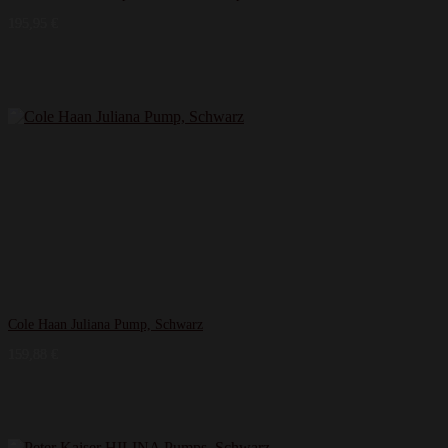
195,95
€
Cole Haan Juliana Pump, Schwarz
159,88
€