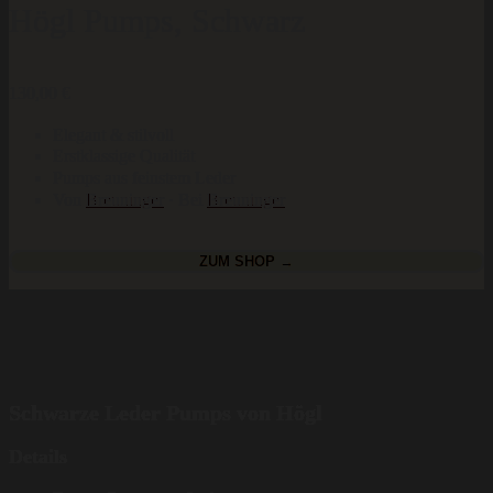
Högl Pumps, Schwarz
130,00
€
Elegant & stilvoll
Erstklassige Qualität
Pumps aus feinstem Leder
Von
Breuninger
· Bei
Breuninger
ZUM SHOP →
Schwarze Leder Pumps von Högl
Details