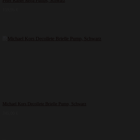
Peter Kaiser Reija Pumps, Schwarz
159,95
€
Michael Kors Decollete Brielle Pump, Schwarz
245,00
€