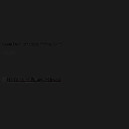
Guess Decolleté Okley Pumps, Gold
125,59
€