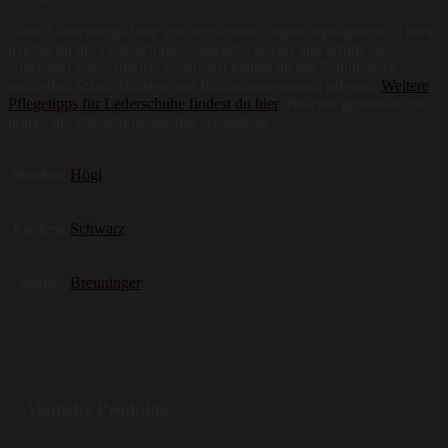
Diese Lederpumps bitte vor dem ersten Tragen imprägnieren. Damit
machst du die Lederschuhe wasserabweisend und schütz sie
außerdem vor Schmutz. Zusätzlich kannst du mit Schuhcreme,
speziellen Schuh-Bürsten und Reinigungsgummis pflegen.
Weitere
Pflegetipps für Lederschuhe findest du hier
. Beachte grundsätzlich
immer die Pflegehinweise des Herstellers.
Marken
Högl
Farben
Schwarz
Store
Breuninger
Ähnliche Produkte