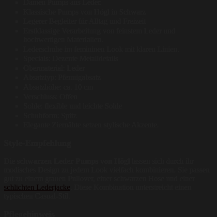
Damen Pumps aus Leder.
Klassische Pumps von Högl in Schwarz
Legerer Begleiter für Alltag und Freizeit
Erstklassige Verarbeitung von feinstem Leder und
hochwertigen Materialien.
Lederschuhe im femininen Look mit klaren Linien.
Specials: Dezente Metalldetails
Obermaterial: Leder
Absatztyp: Pfennigabsatz
Absatzhöhe: ca. 10 cm
Verschluss: Offen
Sohle: flexible und leichte Sohle
Schuhform: Spitz
Elegante Ziernähte setzen stylische Akzente.
Style-Empfehlung
Die
schwarzen Leder Pumps von Högl
lassen sich durch ihr
modisches Design zu jedem Look vielfach kombinieren. Sie passen
gut zu einem grauen Pullover, einer schwarzen Hose und einer
schlichten Lederjacke
. Diese Kombination unterstreicht einen
typischen Casual-Stil.
Pflegehinweis