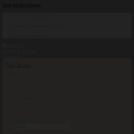
Zum Inhalt springen
Hochwertige Qualität
Mode für Damen und Herren
Erstklassige Auswahl
DAMEN
HERREN
INSPIRATION
Suchen nach: