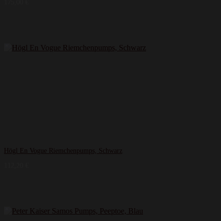
175,00
€
Högl En Vogue Riemchenpumps, Schwarz
112,20
€