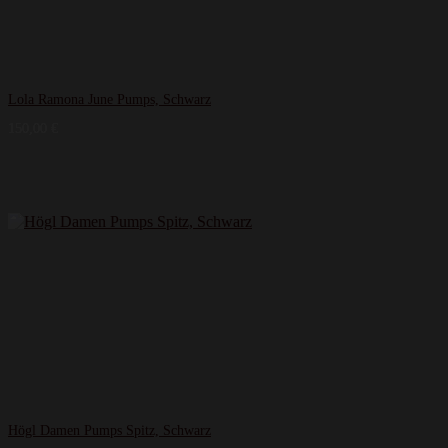
Lola Ramona June Pumps, Schwarz
150,00
€
Högl Damen Pumps Spitz, Schwarz