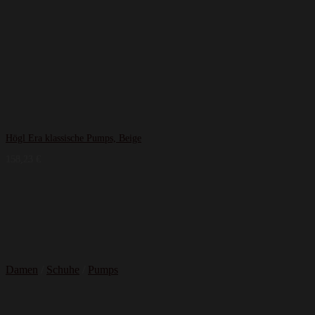
Högl Era klassische Pumps, Beige
158,23
€
Damen
/
Schuhe
/
Pumps