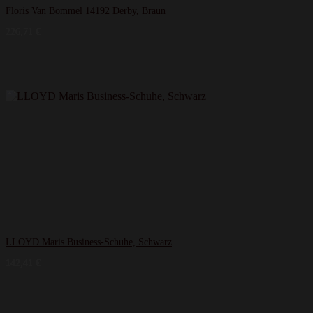
Floris Van Bommel 14192 Derby, Braun
226,71
€
LLOYD Maris Business-Schuhe, Schwarz
142,41
€