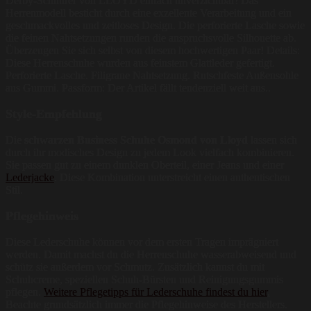
Derby-Schnürer von LLOYD einfach unverzichtbar! Das
Herrenmodell besticht durch eine exzellente Verarbeitung und ein
geschmackvolles und zeitloses Design. Die perforierte Lasche sowie
die feinen Nahtsetzungen runden die anspruchsvolle Silhouette ab.
Überzeugen Sie sich selbst von diesem hochwertigen Paar! Details:
Diese Herrenschuhe wurden aus feinstem Glattleder gefertigt.
Perforierte Lasche. Filigrane Nahtsetzung. Rutschfeste Außensohle
aus Gummi. Passform: Der Artikel fällt tendenziell weit aus..
Style-Empfehlung
Die
schwarzen Business Schuhe Osmond von Lloyd
lassen sich
durch ihr modisches Design zu jedem Look vielfach kombinieren.
Sie passen gut zu einem dunklen Oberteil, einer Jeans und einer
Lederjacke
. Diese Kombination unterstreicht einen authentischen
Stil.
Pflegehinweis
Diese Lederschuhe können vor dem ersten Tragen imprägniert
werden. Damit machst du die Herrenschuhe wasserabweisend und
schütz sie außerdem vor Schmutz. Zusätzlich kannst du mit
Schuhcreme, speziellen Schuh-Bürsten und Reinigungsgummis
pflegen.
Weitere Pflegetipps für Lederschuhe findest du hier
.
Beachte grundsätzlich immer die Pflegehinweise des Herstellers.