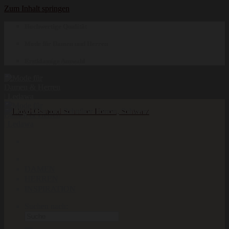
Zum Inhalt springen
Hochwertige Qualität
Mode für Damen und Herren
Erstklassige Auswahl
DAMEN
HERREN
INSPIRATION
Suchen nach: