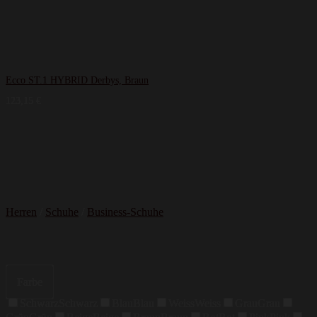
Ecco ST.1 HYBRID Derbys, Braun
123,15
€
Herren
/
Schuhe
/
Business-Schuhe
Farbe
Schwarz
Schwarz
Blau
Blau
Weiss
Weiss
Grau
Grau