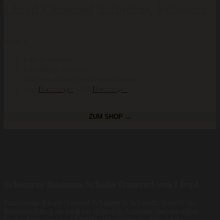
Lloyd Osmond Schnürer, Schwarz
99,90
€
Edel & Schlicht
Erstklassige Qualität
Business-Schuhe aus feinstem Leder
Von
Breuninger
· Bei
Breuninger
ZUM SHOP →
Schwarze Business Schuhe Osmond von Lloyd
Erstklassige Lloyd Osmond Schnürer in Schwarz. Sowohl im
Business-Alltag als auch bei festlichen Anlässen sind die edlen