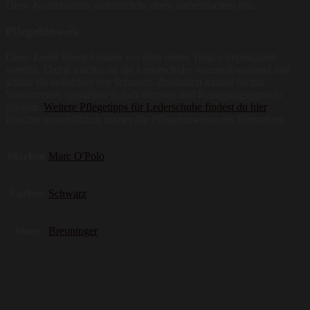
Diese Kombination unterstreicht einen authentischen Stil.
Pflegehinweis
Diese Leder Boots können vor dem ersten Tragen imprägniert
werden. Damit machst du die Lederschuhe wasserabweisend und
schütz sie außerdem vor Schmutz. Zusätzlich kannst du mit
Schuhcreme, speziellen Schuh-Bürsten und Reinigungsgummis
pflegen.
Weitere Pflegetipps für Lederschuhe findest du hier
.
Beachte grundsätzlich immer die Pflegehinweise des Herstellers.
Marken
Marc O'Polo
Farben
Schwarz
Store
Breuninger