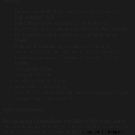
Details
Damen Lederboots, Boots aus hochwertigem Leder mit
Zuglasche am Schaft.
Edle Chelsea Boots von Marc O’Polo in Schwarz.
Ideale Begleiter für Alltag und Freizeit im modischen Design.
Die Lederschuhe sind wasserabweisend, langlebig und
robust.
Erstklassige Verarbeitung von feinstem Leder und
hochwertige Materialien zeichnen die Damen Boots aus.
Verschluss: Lederboots schließen mit seitlichen Stretch-
Einsätzen.
Absatzhöhe: 2,5 cm
Obermaterial: Leder
Schuhform: Mandelförmig
Sohle: Leichte Verarbeitung
Dezente Ziernähte und Metalldetails setzen stylische Akzente.
Specials: Zuglasche am Schaft.
Style-Empfehlung
Die
schwarzen Chelsea-Boots von Marc O’Polo
lassen sich zu
jedem Look vielfach kombinieren. Sie passen gut zu einem hellen
Oberteil, einer schwarzen Hose und einer
eleganten Lederjacke
.