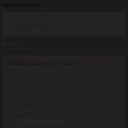
Zum Inhalt springen
Hochwertige Qualität
Mode für Damen und Herren
Erstklassige Auswahl
DAMEN
HERREN
INSPIRATION
Suchen nach: