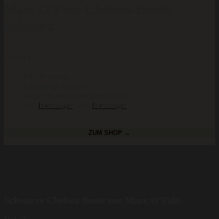
Marc O’Polo Chelsea-Boots,
Schwarz
149,95
€
Edel & trendig
Erstklassige Qualität
Damen Boots aus feinstem Leder
Von
Breuninger
· Bei
Breuninger
ZUM SHOP →
Schwarze Chelsea Boots von Marc O’Polo