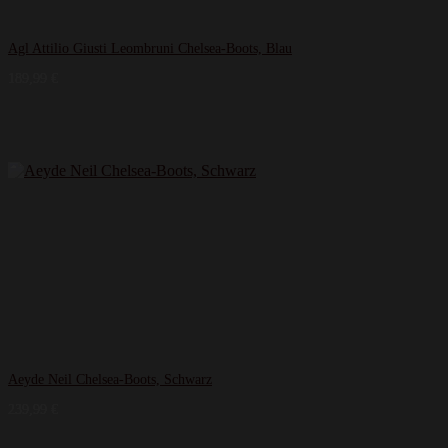
Agl Attilio Giusti Leombruni Chelsea-Boots, Blau
189,99
€
Aeyde Neil Chelsea-Boots, Schwarz
239,99
€