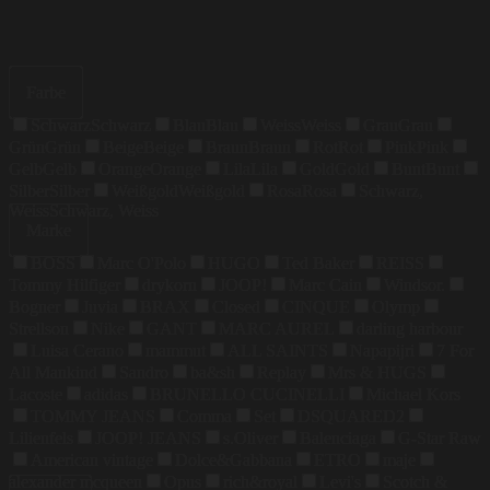
Farbe
Schwarz
Schwarz
Blau
Blau
Weiss
Weiss
Grau
Grau
Grün
Grün
Beige
Beige
Braun
Braun
Rot
Rot
Pink
Pink
Gelb
Gelb
Orange
Orange
Lila
Lila
Gold
Gold
Bunt
Bunt
Silber
Silber
Weißgold
Weißgold
Rosa
Rosa
Schwarz,
Weiss
Schwarz, Weiss
Marke
BOSS
Marc O'Polo
HUGO
Ted Baker
REISS
Tommy Hilfiger
drykorn
JOOP!
Marc Cain
Windsor.
Bogner
Juvia
BRAX
Closed
CINQUE
Olymp
Strellson
Nike
GANT
MARC AUREL
darling harbour
Luisa Cerano
mammut
ALL SAINTS
Napapijri
7 For
All Mankind
Sandro
ba&sh
Replay
Mrs & HUGS
Lacoste
adidas
BRUNELLO CUCINELLI
Michael Kors
TOMMY JEANS
Comma
Set
DSQUARED2
Lilienfels
JOOP! JEANS
s.Oliver
Balenciaga
G-Star Raw
American vintage
Dolce&Gabbana
ETRO
maje
alexander mcqueen
Opus
rich&royal
Levi's
Scotch &