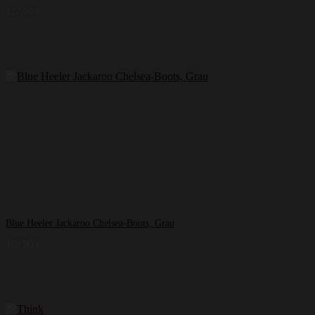
127,00
€
Blue Heeler Jackaroo Chelsea-Boots, Grau
169,90
€