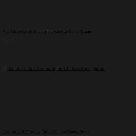
Agl Attilio Giusti Leombruni Chelsea-Boots, Braun
199,99
€
Panama Jack Giordana Igloo Chelsea Boots, Braun