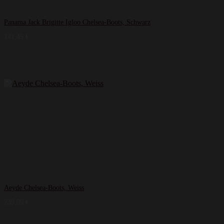
Panama Jack Brigitte Igloo Chelsea-Boots, Schwarz
141,45
€
Aeyde Chelsea-Boots, Weiss
239,99
€