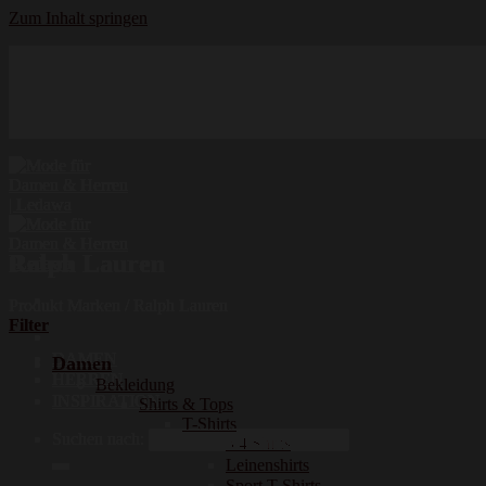
Zum Inhalt springen
Hochwertige Qualität
Mode für Damen und Herren
Erstklassige Auswahl
Ralph Lauren
Produkt Marken
/
Ralph Lauren
Filter
DAMEN
Damen
HERREN
Bekleidung
INSPIRATION
Shirts & Tops
T-Shirts
Suchen nach:
3/4 Shirts
Leinenshirts
Sport T-Shirts