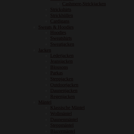
Cashmere-Strickjacken
Strickshirts
Strickhüllen
Cardigans
Sweats & Hoodies
Hoodies
Sweatshirts
Sweatjacken
Jacken
Lederjacken
Jeansjacken
Blousons
Parkas
Steppjacken
Outdoorjacken
Daunenjacken
Regenjacken
Mäntel
Klassische Mäntel
Wollmäntel
Daunenmäntel
Steppmäntel
Blazermäntel