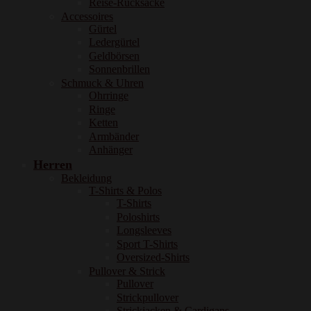
Reise-Rucksäcke
Accessoires
Gürtel
Ledergürtel
Geldbörsen
Sonnenbrillen
Schmuck & Uhren
Ohrringe
Ringe
Ketten
Armbänder
Anhänger
Herren
Bekleidung
T-Shirts & Polos
T-Shirts
Poloshirts
Longsleeves
Sport T-Shirts
Oversized-Shirts
Pullover & Strick
Pullover
Strickpullover
Strickjacken & Cardigans