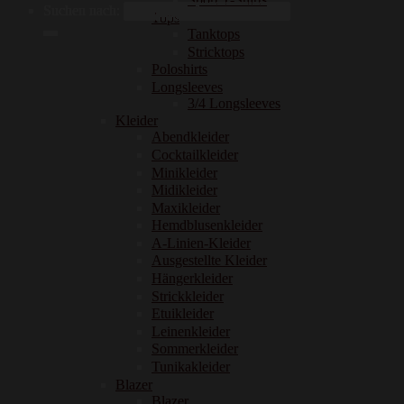
Suchen nach:
Tops
Tanktops
Stricktops
Poloshirts
Longsleeves
3/4 Longsleeves
Kleider
Abendkleider
Cocktailkleider
Minikleider
Midikleider
Maxikleider
Hemdblusenkleider
A-Linien-Kleider
Ausgestellte Kleider
Hängerkleider
Strickkleider
Etuikleider
Leinenkleider
Sommerkleider
Tunikakleider
Blazer
Blazer