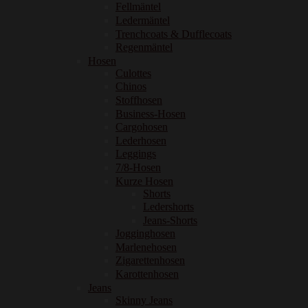
Fellmäntel
Ledermäntel
Trenchcoats & Dufflecoats
Regenmäntel
Hosen
Culottes
Chinos
Stoffhosen
Business-Hosen
Cargohosen
Lederhosen
Leggings
7/8-Hosen
Kurze Hosen
Shorts
Ledershorts
Jeans-Shorts
Jogginghosen
Marlenehosen
Zigarettenhosen
Karottenhosen
Jeans
Skinny Jeans