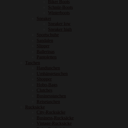
Biker Boots
Schnür-Boots
Winterboots
Sneaker
Sneaker low
Sneaker high
Sportschuhe
Sandalen
Slipper
Ballerinas
Pantoletten
Taschen
Handtaschen
Umhängetaschen
Shopper
Hobo-Bags
Clutches
Businesstaschen
Reisetaschen
Rucksäcke
City-Rucksäcke
Business-Rucksäcke
Vintage-Rucksäcke