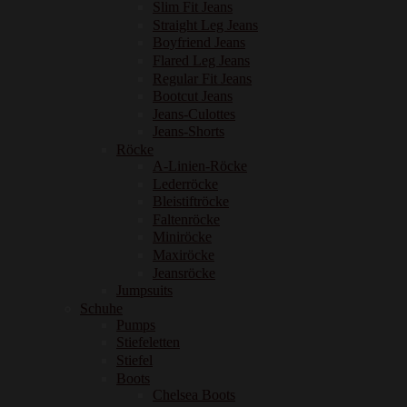
Slim Fit Jeans
Straight Leg Jeans
Boyfriend Jeans
Flared Leg Jeans
Regular Fit Jeans
Bootcut Jeans
Jeans-Culottes
Jeans-Shorts
Röcke
A-Linien-Röcke
Lederröcke
Bleistiftröcke
Faltenröcke
Miniröcke
Maxiröcke
Jeansröcke
Jumpsuits
Schuhe
Pumps
Stiefeletten
Stiefel
Boots
Chelsea Boots