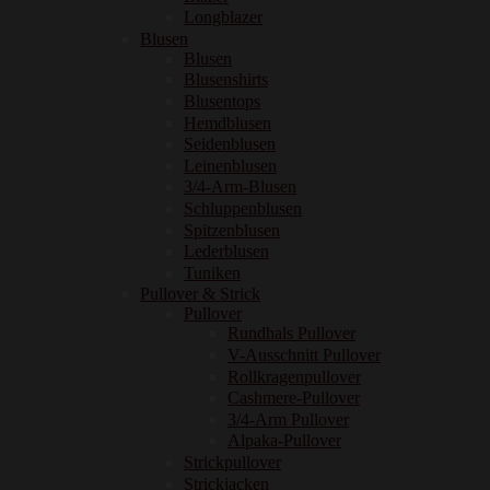
Longblazer
Blusen
Blusen
Blusenshirts
Blusentops
Hemdblusen
Seidenblusen
Leinenblusen
3/4-Arm-Blusen
Schluppenblusen
Spitzenblusen
Lederblusen
Tuniken
Pullover & Strick
Pullover
Rundhals Pullover
V-Ausschnitt Pullover
Rollkragenpullover
Cashmere-Pullover
3/4-Arm Pullover
Alpaka-Pullover
Strickpullover
Strickjacken