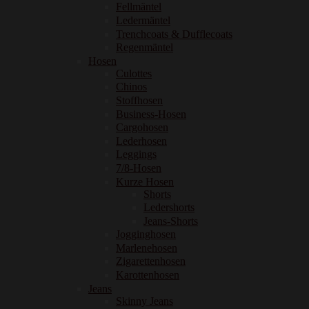
Fellmäntel
Ledermäntel
Trenchcoats & Dufflecoats
Regenmäntel
Hosen
Culottes
Chinos
Stoffhosen
Business-Hosen
Cargohosen
Lederhosen
Leggings
7/8-Hosen
Kurze Hosen
Shorts
Ledershorts
Jeans-Shorts
Jogginghosen
Marlenehosen
Zigarettenhosen
Karottenhosen
Jeans
Skinny Jeans