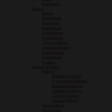
Longblazer
Blusen
Blusen
Blusenshirts
Blusentops
Hemdblusen
Seidenblusen
Leinenblusen
3/4-Arm-Blusen
Schluppenblusen
Spitzenblusen
Lederblusen
Tuniken
Pullover & Strick
Pullover
Rundhals Pullover
V-Ausschnitt Pullover
Rollkragenpullover
Cashmere-Pullover
3/4-Arm Pullover
Alpaka-Pullover
Strickpullover
Strickjacken