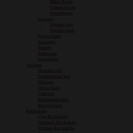
Biker Boots
Schnür-Boots
Winterboots
Sneaker
Sneaker low
Sneaker high
Sportschuhe
Sandalen
Slipper
Ballerinas
Pantoletten
Taschen
Handtaschen
Umhängetaschen
Shopper
Hobo-Bags
Clutches
Businesstaschen
Reisetaschen
Rucksäcke
City-Rucksäcke
Business-Rucksäcke
Vintage-Rucksäcke