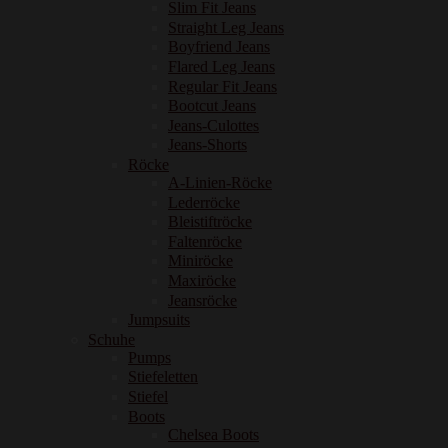
Slim Fit Jeans
Straight Leg Jeans
Boyfriend Jeans
Flared Leg Jeans
Regular Fit Jeans
Bootcut Jeans
Jeans-Culottes
Jeans-Shorts
Röcke
A-Linien-Röcke
Lederröcke
Bleistiftröcke
Faltenröcke
Miniröcke
Maxiröcke
Jeansröcke
Jumpsuits
Schuhe
Pumps
Stiefeletten
Stiefel
Boots
Chelsea Boots