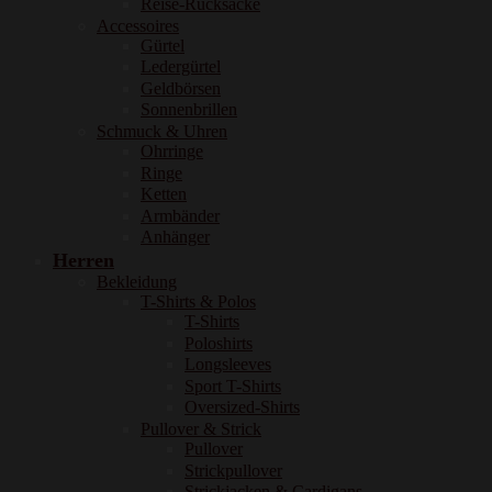
Reise-Rucksäcke
Accessoires
Gürtel
Ledergürtel
Geldbörsen
Sonnenbrillen
Schmuck & Uhren
Ohrringe
Ringe
Ketten
Armbänder
Anhänger
Herren
Bekleidung
T-Shirts & Polos
T-Shirts
Poloshirts
Longsleeves
Sport T-Shirts
Oversized-Shirts
Pullover & Strick
Pullover
Strickpullover
Strickjacken & Cardigans