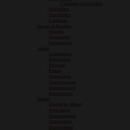
Cashmere-Strickjacken
Strickshirts
Strickhüllen
Cardigans
Sweats & Hoodies
Hoodies
Sweatshirts
Sweatjacken
Jacken
Lederjacken
Jeansjacken
Blousons
Parkas
Steppjacken
Outdoorjacken
Daunenjacken
Regenjacken
Mäntel
Klassische Mäntel
Wollmäntel
Daunenmäntel
Steppmäntel
Blazermäntel