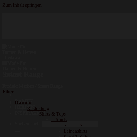
Zum Inhalt springen
Hochwertige Qualität
Mode für Damen und Herren
Erstklassige Auswahl
Smart Range
Produkt Marken
/
Smart Range
Filter
DAMEN
Damen
HERREN
Bekleidung
INSPIRATION
Shirts & Tops
T-Shirts
Suchen nach:
3/4 Shirts
Leinenshirts
Sport T-Shirts