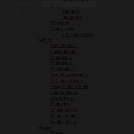
Suchen nach:
Tops
Tanktops
Stricktops
Poloshirts
Longsleeves
3/4 Longsleeves
Kleider
Abendkleider
Cocktailkleider
Minikleider
Midikleider
Maxikleider
Hemdblusenkleider
A-Linien-Kleider
Ausgestellte Kleider
Hängerkleider
Strickkleider
Etuikleider
Leinenkleider
Sommerkleider
Tunikakleider
Blazer
Blazer